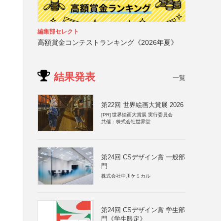
編集部セレクト
高額賞金コンテストランキング《2026年夏》
結果発表
一覧
第22回 世界絵画大賞展 2026
[PR]
世界絵画大賞展 実行委員会
共催：株式会社世界堂
第24回 CSデザイン賞 一般部
門
株式会社中川ケミカル
第24回 CSデザイン賞 学生部
門《学生限定》