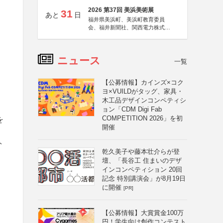
2026 第37回 美浜美術展
31
あと
日
福井県美浜町、美浜町教育委員
会、福井新聞社、関西電力株式会
社
ニュース
一覧
【公募情報】カインズ×コク
ヨ×VUILDがタッグ、家具・
木工品デザインコンペティシ
ョン「CDM Digi Fab
COMPETITION 2026」を初
を
開催
ト
乾久美子や藤本壮介らが登
壇、「長谷工 住まいのデザ
インコンペティション 20回
記念 特別講演会」が8月19日
に開催
[PR]
【公募情報】大賞賞金100万
円！学生向け創作コンテスト