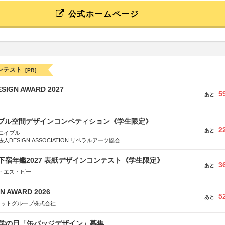
公式ホームページ
ンテスト
[PR]
SIGN AWARD 2027
5
あと
イブル空間デザインコンペティション《学生限定》
2
あと
エイブル
DESIGN ASSOCIATION リベラルアーツ協会
COMPANY株式会社
e学生下宿年鑑2027 表紙デザインコンテスト《学生限定》
3
あと
・エス・ビー
N AWARD 2026
5
あと
ネットグループ株式会社
 化学の日「缶バッジデザイン」募集