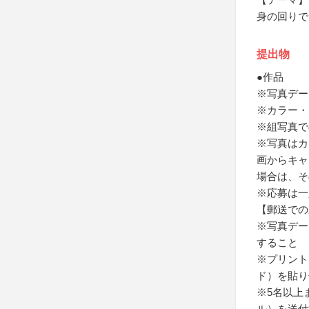
身の回りで
提出物
●作品
※写真デー
※カラー・
※組写真で
※写真はカ
画からキャ
場合は、そ
※応募は一
【郵送での
※写真デー
すること
※プリント
ド）を貼り
※5名以上
ル）を送付