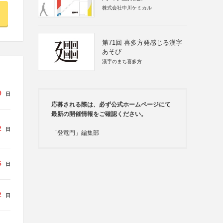
株式会社中川ケミカル
第71回 喜多方発感じる漢字
あそび
漢字のまち喜多方
9
日
応募される際は、必ず公式ホームページにて
最新の開催情報をご確認ください。
2
日
「登竜門」編集部
6
日
2
日