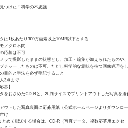
見つけた！科学の不思議
タは1枚あたり300万画素以上10MB以下とする
モノクロ不問
の応募は不可
メラで撮影したままの状態とし、加工・編集が加えられたものや
プチャーしたものは不可、ただし科学的な意味を持つ画像処理を
の目的と手法を必ず明記すること
人3点まで
応募】
タをおさめたCD-Rと、2L判サイズでプリントアウトした写真を送
アウトした写真裏面に応募用紙（公式ホームページよりダウンロ
付け
まとめて郵送する場合は、CD-R（写真データ、複数応募用エクセ
すること