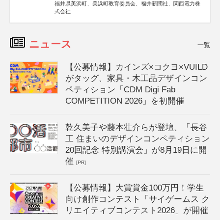
福井県美浜町、美浜町教育委員会、福井新聞社、関西電力株
式会社
ニュース
一覧
【公募情報】カインズ×コクヨ×VUILD
がタッグ、家具・木工品デザインコン
ペティション「CDM Digi Fab
COMPETITION 2026」を初開催
乾久美子や藤本壮介らが登壇、「長谷
工 住まいのデザインコンペティション
20回記念 特別講演会」が8月19日に開
催
[PR]
【公募情報】大賞賞金100万円！学生
向け創作コンテスト「サイゲームス ク
リエイティブコンテスト2026」が開催