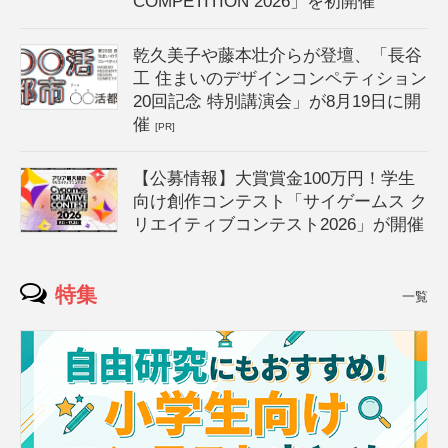
COMPETITION 2026」を初開催
乾久美子や藤本壮介らが登壇、「長谷
工 住まいのデザインコンペティション
20回記念 特別講演会」が8月19日に開
催
[PR]
【公募情報】大賞賞金100万円！学生
向け創作コンテスト「サイゲームス ク
リエイティブコンテスト2026」が開催
特集
一覧