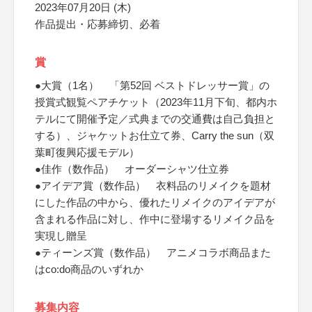
2023年07月20日 (木)
作品提出・応募締切、必着
賞
●大賞（1名） 「第52回 ベストドレッサー賞」の
授賞式観覧ペアチケット（2023年11月下旬、都内ホ
テルにて開催予定／式典までの交通費は自己負担と
する）、ジャケットお仕立て券、Carry the sun（双
葉町復興応援モデル）
●佳作（数作品） オーダーシャツ仕立券
●アイデア賞（数作品） 衣料品のリメイクを題材
にした作品の中から、優れたリメイクのアイデアが
含まれる作品に対し、作中に登場するリメイク品を
実現し贈呈
●ティーンズ賞（数作品） アニメコラボ商品また
はco:do商品のいずれか
募集内容