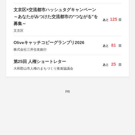
総務省消防庁、文部科学省、林野庁、全国森林組合連合
会、森林火災対策協会
文京区×交流都市ハッシュタグキャンペーン
～あなたがみつけた交流都市の“つながる”を
125
あと
日
募集～
文京区
Oliveキャッチコピーグランプリ2026
81
あと
日
株式会社三井住友銀行
第25回 人権ショートレター
25
あと
日
大和郡山市人権のまちづくり推進協議会
PR