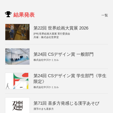
結果発表
一覧
第22回 世界絵画大賞展 2026
[PR]
世界絵画大賞展 実行委員会
共催：株式会社世界堂
第24回 CSデザイン賞 一般部門
株式会社中川ケミカル
第24回 CSデザイン賞 学生部門《学生
限定》
株式会社中川ケミカル
第71回 喜多方発感じる漢字あそび
漢字のまち喜多方