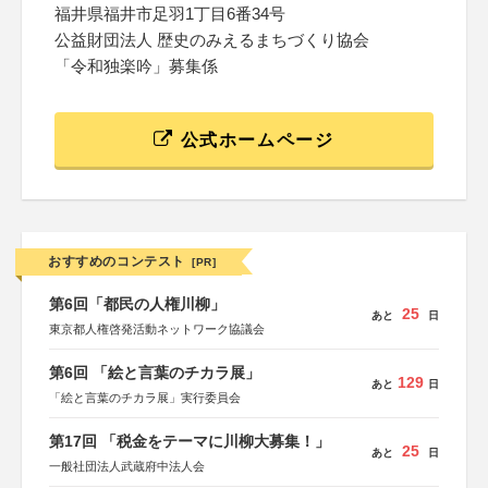
福井県福井市足羽1丁目6番34号
公益財団法人 歴史のみえるまちづくり協会
「令和独楽吟」募集係
公式ホームページ
おすすめのコンテスト
[PR]
第6回「都民の人権川柳」
25
あと
日
東京都人権啓発活動ネットワーク協議会
第6回 「絵と言葉のチカラ展」
129
あと
日
「絵と言葉のチカラ展」実行委員会
第17回 「税金をテーマに川柳大募集！」
25
あと
日
一般社団法人武蔵府中法人会