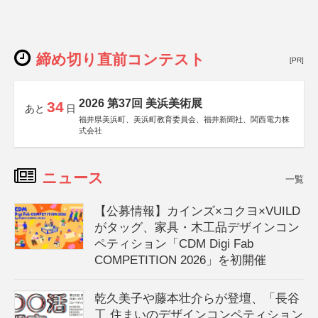
締め切り直前コンテスト
[PR]
2026 第37回 美浜美術展
34
あと
日
福井県美浜町、美浜町教育委員会、福井新聞社、関西電力株
式会社
ニュース
一覧
【公募情報】カインズ×コクヨ×VUILD
がタッグ、家具・木工品デザインコン
ペティション「CDM Digi Fab
COMPETITION 2026」を初開催
乾久美子や藤本壮介らが登壇、「長谷
工 住まいのデザインコンペティション