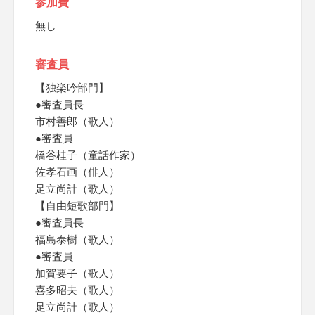
参加費
無し
審査員
【独楽吟部門】
●審査員長
市村善郎（歌人）
●審査員
橋谷桂子（童話作家）
佐孝石画（俳人）
足立尚計（歌人）
【自由短歌部門】
●審査員長
福島泰樹（歌人）
●審査員
加賀要子（歌人）
喜多昭夫（歌人）
足立尚計（歌人）