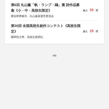
第6回 丸山薫「帆・ランプ・鷗」賞 詩作品募
55
集《小・中・高校生限定》
あと
日
愛知県豊橋市、丸山薫賞運営委員会
第30回 全国高校生創作コンテスト《高校生限
29
定》
あと
日
國學院大學、高校生新聞社
PR