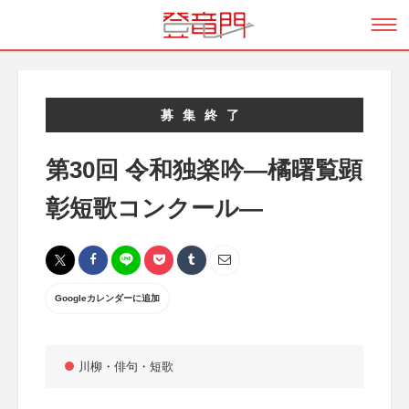
募集終了
第30回 令和独楽吟―橘曙覧顕
彰短歌コンクール―
Googleカレンダーに追加
川柳・俳句・短歌