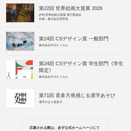
第22回 世界絵画大賞展 2026
[PR]
世界絵画大賞展 実行委員会
共催：株式会社世界堂
第24回 CSデザイン賞 一般部門
株式会社中川ケミカル
第24回 CSデザイン賞 学生部門《学生
限定》
株式会社中川ケミカル
第71回 喜多方発感じる漢字あそび
漢字のまち喜多方
応募される際は、必ず公式ホームページにて