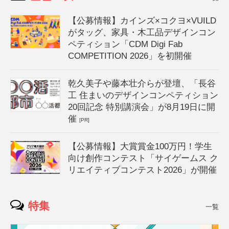
【公募情報】カインズ×コクヨ×VUILD
がタッグ、家具・木工品デザインコン
ペティション「CDM Digi Fab
COMPETITION 2026」を初開催
乾久美子や藤本壮介らが登壇、「長谷
工 住まいのデザインコンペティション
20回記念 特別講演会」が8月19日に開
催
[PR]
【公募情報】大賞賞金100万円！学生
向け創作コンテスト「サイゲームス ク
リエイティブコンテスト2026」が開催
特集
一覧