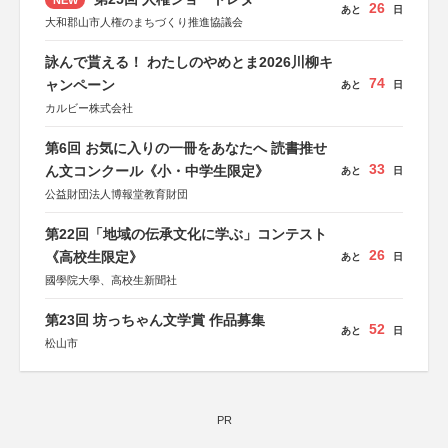
26
あと
日
大和郡山市人権のまちづくり推進協議会
詠んで貰える！ わたしのやめとま2026川柳キ
74
ャンペーン
あと
日
カルビー株式会社
第6回 お気に入りの一冊をあなたへ 読書推せ
33
ん文コンクール《小・中学生限定》
あと
日
公益財団法人博報堂教育財団
第22回「地域の伝承文化に学ぶ」コンテスト
26
《高校生限定》
あと
日
國學院大學、高校生新聞社
第23回 坊っちゃん文学賞 作品募集
52
あと
日
松山市
PR