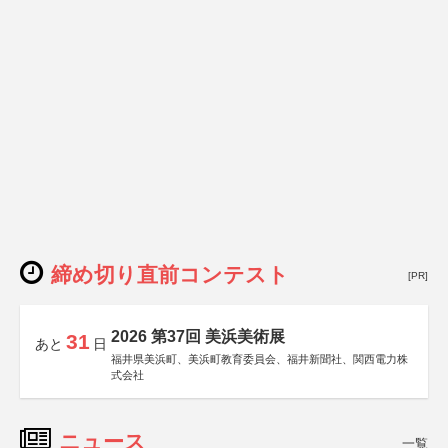
締め切り直前コンテスト
[PR]
2026 第37回 美浜美術展
31
あと
日
福井県美浜町、美浜町教育委員会、福井新聞社、関西電力株
式会社
ニュース
一覧