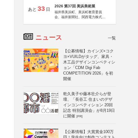
2026 第37回 美浜美術展
33
あと
日
福井県美浜町、美浜町教育委員
会、福井新聞社、関西電力株式会
社
ニュース
一覧
【公募情報】カインズ×コク
ヨ×VUILDがタッグ、家具・
木工品デザインコンペティシ
ョン「CDM Digi Fab
COMPETITION 2026」を初
開催
乾久美子や藤本壮介らが登
壇、「長谷工 住まいのデザ
インコンペティション 20回
記念 特別講演会」が8月19日
に開催
[PR]
【公募情報】大賞賞金100万
円！学生向け創作コンテスト