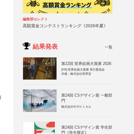
編集部セレクト
高額賞金コンテストランキング《2026年夏》
結果発表
一覧
第22回 世界絵画大賞展 2026
[PR]
世界絵画大賞展 実行委員会
共催：株式会社世界堂
第24回 CSデザイン賞 一般部
容
門
株式会社中川ケミカル
第24回 CSデザイン賞 学生部
門《学生限定》