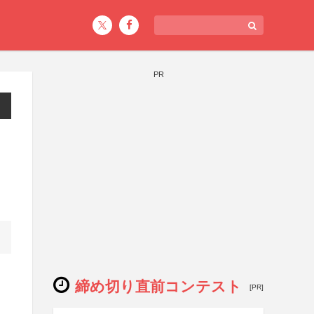
PR
締め切り直前コンテスト
[PR]