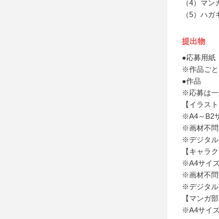
（4）マン
（5）ハガ
提出物
●応募用紙
※作品ごと
●作品
※応募は一
【イラスト
※A4～B
※画材不問
※デジタル
【キャラク
※A4サイ
※画材不問
※デジタル
【マンガ部
※A4サイ