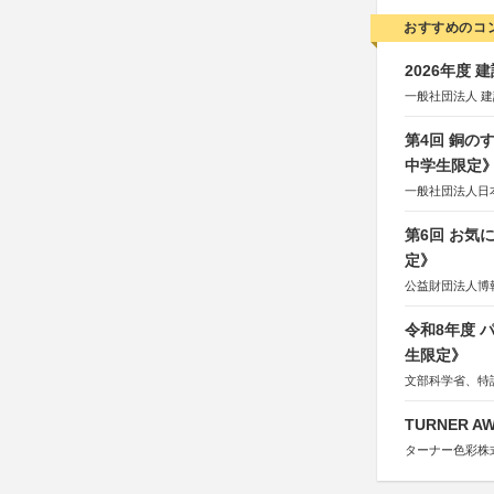
おすすめのコ
2026年度
一般社団法人 
第4回 銅の
中学生限定
一般社団法人日
第6回 お気
定》
公益財団法人博
令和8年度
生限定》
文部科学省、特
TURNER A
ターナー色彩株