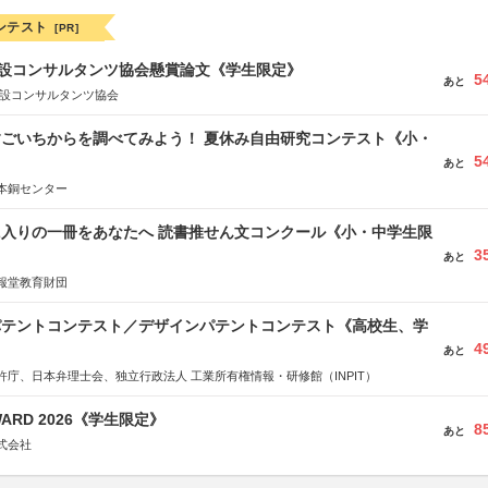
ンテスト
[PR]
 建設コンサルタンツ協会懸賞論文《学生限定》
5
あと
建設コンサルタンツ協会
すごいちからを調べてみよう！ 夏休み自由研究コンテスト《小・
5
》
あと
本銅センター
に入りの一冊をあなたへ 読書推せん文コンクール《小・中学生限
3
あと
報堂教育財団
 パテントコンテスト／デザインパテントコンテスト《高校生、学
4
あと
許庁、日本弁理士会、独立行政法人 工業所有権情報・研修館（INPIT）
WARD 2026《学生限定》
8
あと
式会社