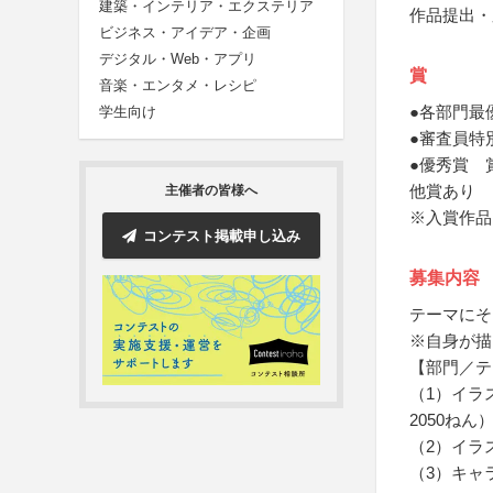
建築・インテリア・エクステリア
作品提出・
ビジネス・アイデア・企画
デジタル・Web・アプリ
賞
音楽・エンタメ・レシピ
●各部門最
学生向け
●審査員特
●優秀賞 
他賞あり
主催者の皆様へ
※入賞作品
コンテスト掲載申し込み
募集内容
テーマにそ
※自身が描
【部門／テ
（1）イラ
2050ねん
（2）イラ
（3）キャ