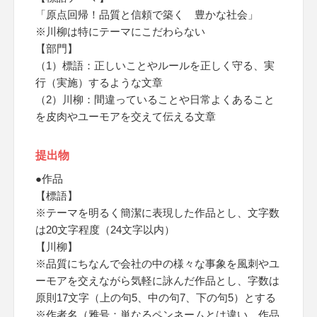
「原点回帰！品質と信頼で築く 豊かな社会」
※川柳は特にテーマにこだわらない
【部門】
（1）標語：正しいことやルールを正しく守る、実
行（実施）するような文章
（2）川柳：間違っていることや日常よくあること
を皮肉やユーモアを交えて伝える文章
提出物
●作品
【標語】
※テーマを明るく簡潔に表現した作品とし、文字数
は20文字程度（24文字以内）
【川柳】
※品質にちなんで会社の中の様々な事象を風刺やユ
ーモアを交えながら気軽に詠んだ作品とし、字数は
原則17文字（上の句5、中の句7、下の句5）とする
※作者名（雅号：単なるペンネームとは違い、作品