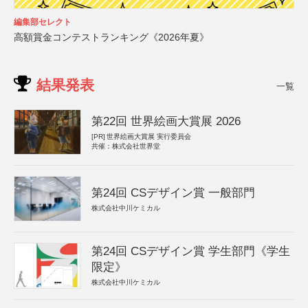
編集部セレクト
高額賞金コンテストランキング《2026年夏》
結果発表
一覧
第22回 世界絵画大賞展 2026
[PR]
世界絵画大賞展 実行委員会
共催：株式会社世界堂
第24回 CSデザイン賞 一般部門
株式会社中川ケミカル
第24回 CSデザイン賞 学生部門《学生
限定》
株式会社中川ケミカル