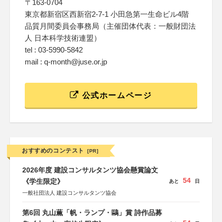
〒163-0704
東京都新宿区西新宿2-7-1 小田急第一生命ビル4階
品質月間委員会事務局（主催団体代表：一般財団法
人 日本科学技術連盟）
tel : 03-5990-5842
mail : q-month@juse.or.jp
公式ホームページ
おすすめのコンテスト
[PR]
2026年度 建設コンサルタンツ協会懸賞論文
54
《学生限定》
あと
日
一般社団法人 建設コンサルタンツ協会
第6回 丸山薫「帆・ランプ・鷗」賞 詩作品募