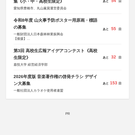
54
集《小・中・高校生限定》
あと
日
愛知県豊橋市、丸山薫賞運営委員会
令和8年度 山火事予防ポスター用原画・標語
の募集
55
あと
日
一般財団法人日本森林林業振興会
【後援】
総務省消防庁、文部科学省、林野庁、全国森林組合連合
会、森林火災対策協会
第3回 高校生広報アイデアコンテスト《高校
32
生限定》
あと
日
嘉悦大学 経営経済学部
2026年度版 音楽著作権の啓発チラシ デザイ
153
ン大募集
あと
日
一般社団法人カラオケ使用者連盟
PR