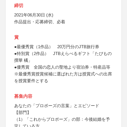
締切
2021年06月30日 (水)
作品提出・応募締切、必着
賞
●最優秀賞（1作品） 20万円分のJTB旅行券
●特別賞（2作品） JTBえらべるギフト「たびもの
撰華 橘」
●優秀賞 全国の恋人の聖地より宿泊券・特産品等
※最優秀賞授賞候補に選ばれた方は授賞式への出席
を授賞要件とする
募集内容
あなたの「プロポーズの言葉」とエピソード
【部門】
（1）「これからプロポーズ」の部：今後結婚を予
定している方