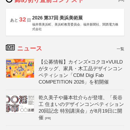
[PR]
2026 第37回 美浜美術展
32
あと
日
福井県美浜町、美浜町教育委員会、福井新聞社、関西電力株
式会社
ニュース
一覧
【公募情報】カインズ×コクヨ×VUILD
がタッグ、家具・木工品デザインコン
ペティション「CDM Digi Fab
COMPETITION 2026」を初開催
乾久美子や藤本壮介らが登壇、「長谷
工 住まいのデザインコンペティション
20回記念 特別講演会」が8月19日に開
催
[PR]