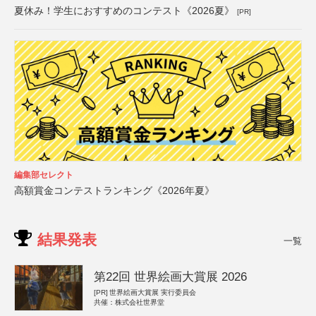
夏休み！学生におすすめのコンテスト《2026夏》
[PR]
編集部セレクト
高額賞金コンテストランキング《2026年夏》
結果発表
一覧
第22回 世界絵画大賞展 2026
[PR]
世界絵画大賞展 実行委員会
共催：株式会社世界堂