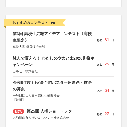
おすすめのコンテスト
[PR]
第3回 高校生広報アイデアコンテスト《高校
31
生限定》
あと
日
嘉悦大学 経営経済学部
詠んで貰える！ わたしのやめとま2026川柳キ
75
ャンペーン
あと
日
カルビー株式会社
令和8年度 山火事予防ポスター用原画・標語
の募集
54
あと
日
一般財団法人日本森林林業振興会
【後援】
総務省消防庁、文部科学省、林野庁、全国森林組合連合
会、森林火災対策協会
第25回 人権ショートレター
NEW
27
あと
日
大和郡山市人権のまちづくり推進協議会