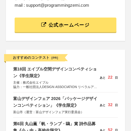
mail : support@programmingzemi.com
公式ホームページ
おすすめのコンテスト
[PR]
第18回 エイブル空間デザインコンペティショ
ン《学生限定》
22
あと
日
主催：株式会社エイブル
協力：一般社団法人DESIGN ASSOCIATION リベラルアー
ツ協会
運営：TOKYO COMPANY株式会社
富山デザインフェア 2026「パッケージデザイ
32
ンコンペティション」《学生限定》
あと
日
富山市（運営：富山デザインフェア実行委員会）
第6回 丸山薫「帆・ランプ・鷗」賞 詩作品募
52
集《小・中・高校生限定》
あと
日