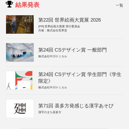
結果発表
一覧
第22回 世界絵画大賞展 2026
[PR]
世界絵画大賞展 実行委員会
共催：株式会社世界堂
第24回 CSデザイン賞 一般部門
株式会社中川ケミカル
第24回 CSデザイン賞 学生部門《学生
限定》
株式会社中川ケミカル
第71回 喜多方発感じる漢字あそび
漢字のまち喜多方