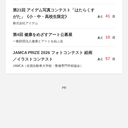
協賛：東京海上日動火災保険株式会社、東京海上日動あん
しん生命保険株式会社
第21回 アイデム写真コンテスト「はたらくす
41
がた」《小・中・高校生限定》
あと
日
株式会社アイデム
第4回 健康をめざすアート公募展
10
あと
日
一般財団法人健康とアートを結ぶ会
JAMCA PRIZE 2026 フォトコンテスト 絵画
57
／イラストコンテスト
あと
日
JAMCA（全国自動車大学校・整備専門学校協会）
PR