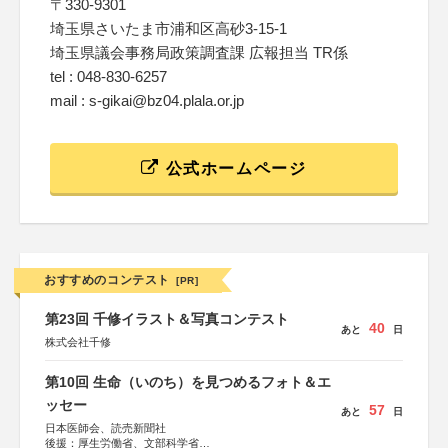
〒330-9301
埼玉県さいたま市浦和区高砂3-15-1
埼玉県議会事務局政策調査課 広報担当 TR係
tel : 048-830-6257
mail : s-gikai@bz04.plala.or.jp
公式ホームページ
おすすめのコンテスト
[PR]
第23回 千修イラスト＆写真コンテスト
40
あと
日
株式会社千修
第10回 生命（いのち）を見つめるフォト＆エ
ッセー
57
あと
日
日本医師会、読売新聞社
後援：厚生労働省、文部科学省