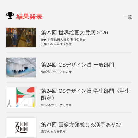
結果発表
一覧
第22回 世界絵画大賞展 2026
[PR]
世界絵画大賞展 実行委員会
共催：株式会社世界堂
第24回 CSデザイン賞 一般部門
株式会社中川ケミカル
第24回 CSデザイン賞 学生部門《学生
限定》
株式会社中川ケミカル
第71回 喜多方発感じる漢字あそび
漢字のまち喜多方