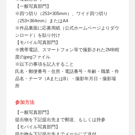
【一般写真部門】
※四つ切り（253×305mm）、ワイド四つ切り
（253×364mm）またはA4
※作品裏面に応募用紙（公式ホームページよりダウ
ンロード）を貼り付け
【モバイル写真部門】
※携帯電話、スマートフォン等で撮影された2MB程
度のjpegファイル
※以下の事項を記入すること
氏名・郵便番号・住所・電話番号・年齢・職業・作
品名・テーマ（AまたはB）・撮影年月日・撮影場
所
参加方法
【一般写真部門】
提出物を下記提出先まで郵送、もしくは持参
【モバイル写真部門】
提出物を下記提出先までメールにて送付