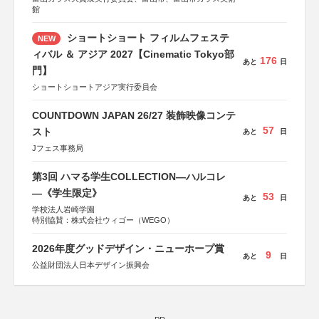
館
ショートショート フィルムフェステ
NEW
ィバル ＆ アジア 2027【Cinematic Tokyo部
176
あと
日
門】
ショートショートアジア実行委員会
COUNTDOWN JAPAN 26/27 装飾映像コンテ
57
スト
あと
日
Jフェス事務局
第3回 ハマる学生COLLECTION―ハルコレ
―《学生限定》
53
あと
日
学校法人岩崎学園
特別協賛：株式会社ウィゴー（WEGO）
2026年度グッドデザイン・ニューホープ賞
9
あと
日
公益財団法人日本デザイン振興会