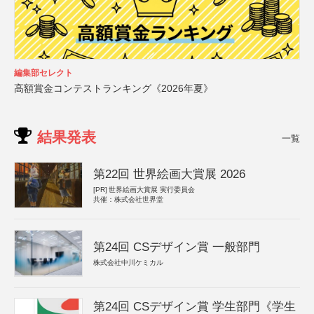
編集部セレクト
高額賞金コンテストランキング《2026年夏》
結果発表
一覧
第22回 世界絵画大賞展 2026
[PR]
世界絵画大賞展 実行委員会
共催：株式会社世界堂
第24回 CSデザイン賞 一般部門
株式会社中川ケミカル
第24回 CSデザイン賞 学生部門《学生