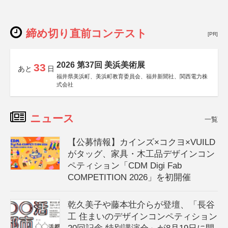
締め切り直前コンテスト
[PR]
2026 第37回 美浜美術展
33
あと
日
福井県美浜町、美浜町教育委員会、福井新聞社、関西電力株
式会社
ニュース
一覧
【公募情報】カインズ×コクヨ×VUILD
がタッグ、家具・木工品デザインコン
ペティション「CDM Digi Fab
COMPETITION 2026」を初開催
乾久美子や藤本壮介らが登壇、「長谷
工 住まいのデザインコンペティション