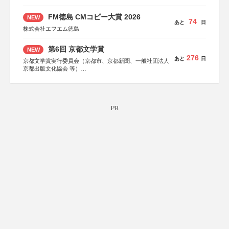
FM徳島 CMコピー大賞 2026
NEW
74
あと
日
株式会社エフエム徳島
第6回 京都文学賞
NEW
276
あと
日
京都文学賞実行委員会（京都市、京都新聞、一般社団法人
京都出版文化協会 等）
協力：京都府書店商業組合、朝日新聞出版、
KADOKAWA、河出書房新社、幻冬舎、講談社、光文社、
集英社、小学館、祥伝社、新潮社、淡交社、ちいさいミシ
マ社、徳間書店、早川書房、PHP研究所、双葉社、文藝春
秋、ポプラ社、毎日新聞出版
PR