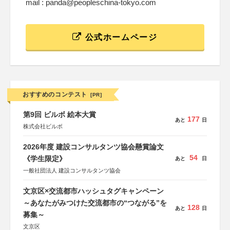
mail : panda@peopleschina-tokyo.com
公式ホームページ
おすすめのコンテスト
[PR]
第9回 ビルボ 絵本大賞
177
あと
日
株式会社ビルボ
2026年度 建設コンサルタンツ協会懸賞論文
54
《学生限定》
あと
日
一般社団法人 建設コンサルタンツ協会
文京区×交流都市ハッシュタグキャンペーン
～あなたがみつけた交流都市の“つながる”を
128
あと
日
募集～
文京区