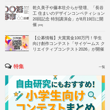
乾久美子や藤本壮介らが登壇、「長谷
工 住まいのデザインコンペティション
20回記念 特別講演会」が8月19日に開
催
[PR]
【公募情報】大賞賞金100万円！学生
向け創作コンテスト「サイゲームス ク
リエイティブコンテスト2026」が開催
特集
一覧