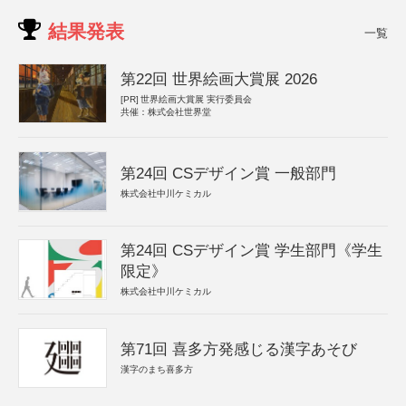
結果発表
一覧
第22回 世界絵画大賞展 2026
[PR]
世界絵画大賞展 実行委員会
共催：株式会社世界堂
第24回 CSデザイン賞 一般部門
株式会社中川ケミカル
第24回 CSデザイン賞 学生部門《学生
限定》
株式会社中川ケミカル
第71回 喜多方発感じる漢字あそび
漢字のまち喜多方