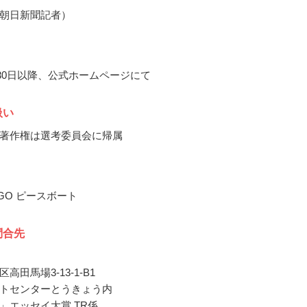
朝日新聞記者）
5月30日以降、公式ホームページにて
扱い
著作権は選考委員会に帰属
GO ピースボート
問合先
高田馬場3-13-1-B1
トセンターとうきょう内
」エッセイ大賞 TR係