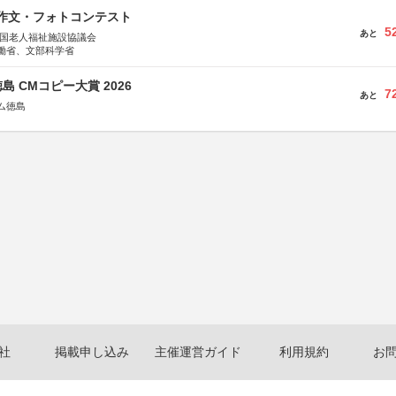
護作文・フォトコンテスト
5
あと
全国老人福祉施設協議会
働省、文部科学省
島 CMコピー大賞 2026
7
あと
ム徳島
社
掲載申し込み
主催運営ガイド
利用規約
お