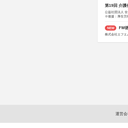
第19回 介
公益社団法人 
※後援：厚生労
FM徳
NEW
株式会社エフエ
運営会