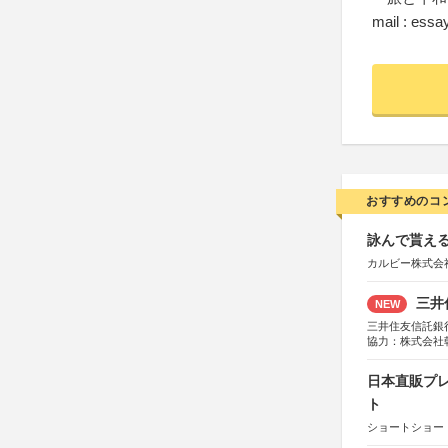
mail : essa
おすすめのコ
詠んで貰える
カルビー株式会
三井
NEW
三井住友信託銀
協力：株式会社
後援：日本郵便
日本直販プレ
ト
ショートショート