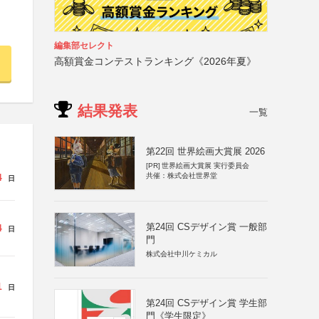
編集部セレクト
高額賞金コンテストランキング《2026年夏》
結果発表
一覧
第22回 世界絵画大賞展 2026
[PR]
世界絵画大賞展 実行委員会
4
共催：株式会社世界堂
日
第24回 CSデザイン賞 一般部
4
日
門
株式会社中川ケミカル
1
日
第24回 CSデザイン賞 学生部
門《学生限定》