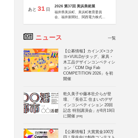
2026 第37回 美浜美術展
31
あと
日
福井県美浜町、美浜町教育委員
会、福井新聞社、関西電力株式会
社
ニュース
一覧
【公募情報】カインズ×コク
ヨ×VUILDがタッグ、家具・
木工品デザインコンペティシ
ョン「CDM Digi Fab
COMPETITION 2026」を初
開催
乾久美子や藤本壮介らが登
壇、「長谷工 住まいのデザ
インコンペティション 20回
記念 特別講演会」が8月19日
に開催
[PR]
【公募情報】大賞賞金100万
円！学生向け創作コンテスト