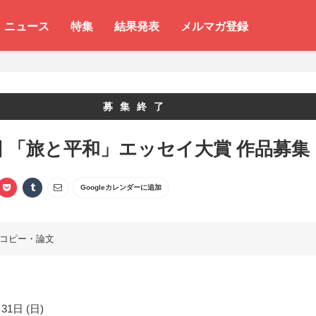
ニュース
特集
結果発表
メルマガ登録
募集終了
回 「旅と平和」エッセイ大賞 作品募集
Googleカレンダーに追加
コピー・論文
31日 (日)