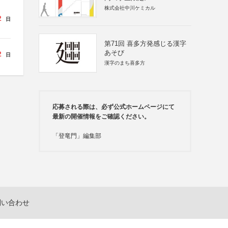
株式会社中川ケミカル
2
日
第71回 喜多方発感じる漢字
あそび
2
日
漢字のまち喜多方
応募される際は、必ず公式ホームページにて
最新の開催情報をご確認ください。
「登竜門」編集部
問い合わせ