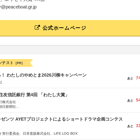
y@peaceboat.gr.jp
公式ホームページ
ンテスト
[PR]
！ わたしのやめとま2026川柳キャンペーン
7
あと
社
住友信託銀行 第4回 「わたし大賞」
5
あと
行株式会社
朝日新聞社
株式会社
ゼンツ AYETプロジェクトによるショートドラマ企画コンテス
3
あと
実行委員会、日本直販株式会社、LIFE LOG BOX