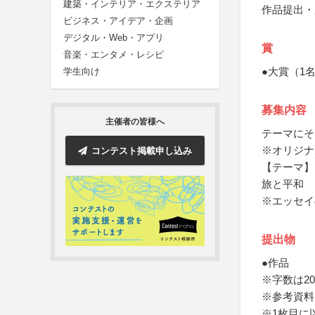
建築・インテリア・エクステリア
作品提出・
ビジネス・アイデア・企画
デジタル・Web・アプリ
賞
音楽・エンタメ・レシピ
●大賞（1
学生向け
募集内容
主催者の皆様へ
テーマにそ
※オリジナ
コンテスト掲載申し込み
【テーマ】
旅と平和
※エッセイ
提出物
●作品
※字数は20
※参考資料
※1枚目に