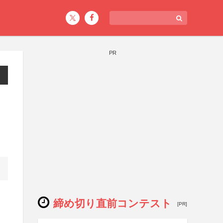
PR
締め切り直前コンテスト
[PR]