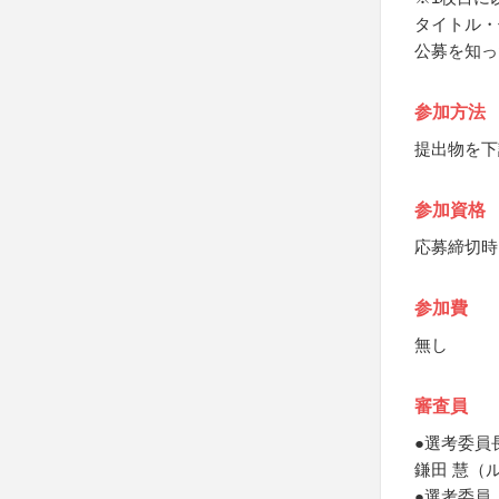
タイトル・
公募を知っ
参加方法
提出物を下
参加資格
応募締切時（
参加費
無し
審査員
●選考委員
鎌田 慧（
●選考委員