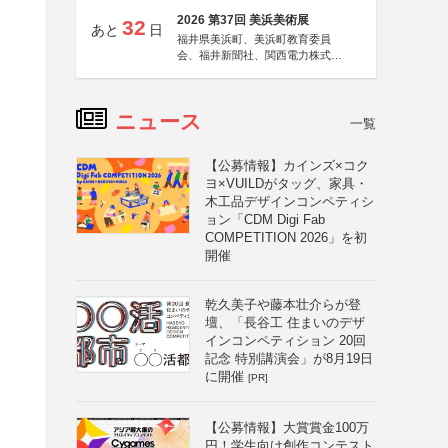
2026 第37回 美浜美術展
32
あと
日
福井県美浜町、美浜町教育委員
会、福井新聞社、関西電力株式会
社
ニュース
一覧
【公募情報】カインズ×コク
ヨ×VUILDがタッグ、家具・
木工品デザインコンペティシ
ョン「CDM Digi Fab
COMPETITION 2026」を初
開催
乾久美子や藤本壮介らが登
壇、「長谷工 住まいのデザ
インコンペティション 20回
記念 特別講演会」が8月19日
に開催
[PR]
【公募情報】大賞賞金100万
円！学生向け創作コンテスト