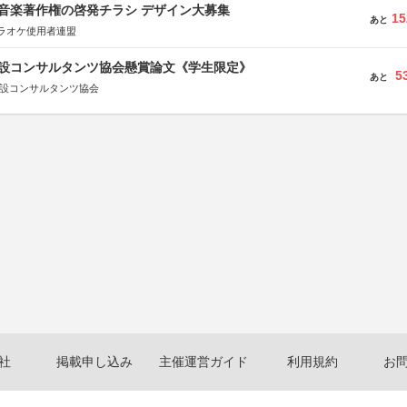
版 音楽著作権の啓発チラシ デザイン大募集
15
あと
ラオケ使用者連盟
 建設コンサルタンツ協会懸賞論文《学生限定》
5
あと
建設コンサルタンツ協会
社
掲載申し込み
主催運営ガイド
利用規約
お