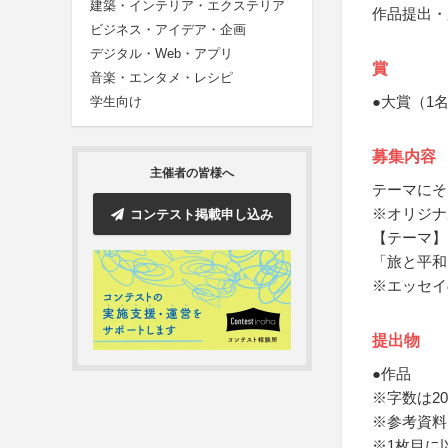
建築・インテリア・エクステリア
作品提出・
ビジネス・アイデア・企画
デジタル・Web・アプリ
賞
音楽・エンタメ・レシピ
●大賞（1
学生向け
募集内容
主催者の皆様へ
テーマにそ
※オリジナ
コンテスト掲載申し込み
【テーマ】
「旅と平和
※エッセイ
提出物
●作品
※字数は20
※参考資料
※1枚目に