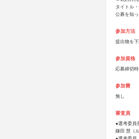
タイトル・
公募を知っ
参加方法
提出物を下
参加資格
応募締切時（
参加費
無し
審査員
●選考委員
鎌田 慧（
●選考委員