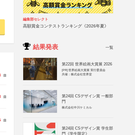
編集部セレクト
高額賞金コンテストランキング《2026年夏》
結果発表
一覧
第22回 世界絵画大賞展 2026
[PR]
世界絵画大賞展 実行委員会
3
共催：株式会社世界堂
日
第24回 CSデザイン賞 一般部
8
日
門
株式会社中川ケミカル
5
日
第24回 CSデザイン賞 学生部
門《学生限定》