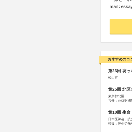
mail : essa
おすすめのコ
第23回 坊
松山市
第25回 北
東京都北区
共催：公益財団
協力：一般財団
協賛：株式会社
第10回 生
日本医師会、読
後援：厚生労働
協賛：東京海上