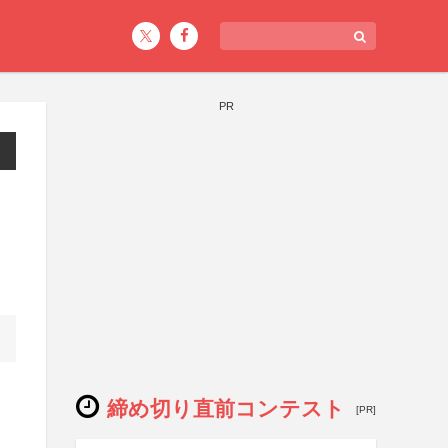
PR
締め切り直前コンテスト
[PR]