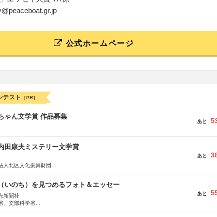
y@peaceboat.gr.jp
公式ホームページ
ンテスト
[PR]
っちゃん文学賞 作品募集
5
あと
区内田康夫ミステリー文学賞
3
あと
法人北区文化振興財団
法人内田康夫財団
実業之日本社
命（いのち）を見つめるフォト＆エッセー
5
あと
売新聞社
省、文部科学省
日動火災保険株式会社、東京海上日動あんしん生命保険株式会社