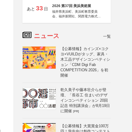
2026 第37回 美浜美術展
33
あと
日
福井県美浜町、美浜町教育委員
会、福井新聞社、関西電力株式会
社
ニュース
一覧
【公募情報】カインズ×コク
ヨ×VUILDがタッグ、家具・
木工品デザインコンペティシ
ョン「CDM Digi Fab
COMPETITION 2026」を初
開催
乾久美子や藤本壮介らが登
壇、「長谷工 住まいのデザ
インコンペティション 20回
記念 特別講演会」が8月19日
に開催
[PR]
【公募情報】大賞賞金100万
能
円！学生向け創作コンテスト