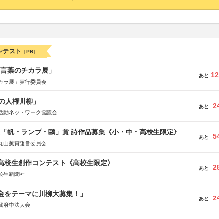
ンテスト
[PR]
と言葉のチカラ展」
12
あと
カラ展」実行委員会
の人権川柳」
2
あと
活動ネットワーク協議会
薫「帆・ランプ・鷗」賞 詩作品募集《小・中・高校生限定》
5
あと
丸山薫賞運営委員会
国高校生創作コンテスト《高校生限定》
2
あと
校生新聞社
税金をテーマに川柳大募集！」
2
あと
蔵府中法人会