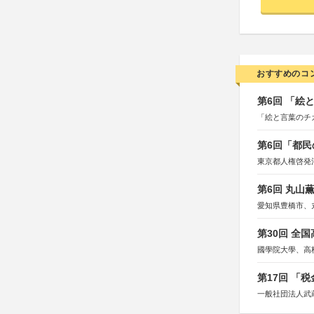
おすすめのコ
第6回 「絵
「絵と言葉のチ
第6回「都民
東京都人権啓発
第6回 丸山
愛知県豊橋市、
第30回 全
國學院大學、高
第17回 「
一般社団法人武