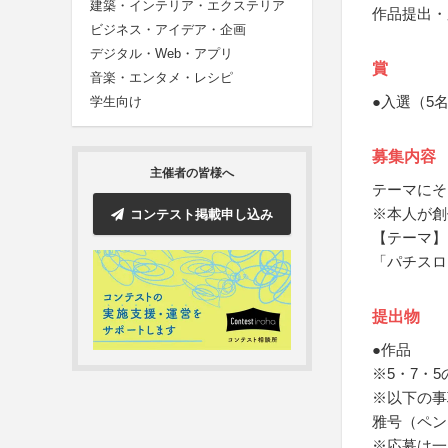
建築・インテリア・エクステリア
作品提出・
ビジネス・アイデア・企画
デジタル・Web・アプリ
賞
音楽・エンタメ・レシピ
●入選（5名
学生向け
募集内容
主催者の皆様へ
テーマにそ
※本人が創
コンテスト掲載申し込み
【テーマ】
「パチスロ
提出物
●作品
※5・7・5
※以下の事
雅号（ペン
※応募は一