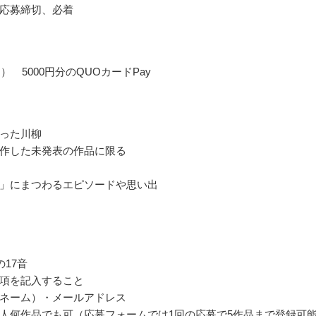
応募締切、必着
） 5000円分のQUOカードPay
った川柳
作した未発表の作品に限る
」にまつわるエピソードや思い出
の17音
項を記入すること
ネーム）・メールアドレス
人何作品でも可（応募フォームでは1回の応募で5作品まで登録可