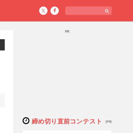
PR
締め切り直前コンテスト
[PR]