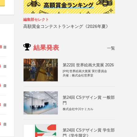
編集部セレクト
高額賞金コンテストランキング《2026年夏》
結果発表
8
日
一覧
第22回 世界絵画大賞展 2026
4
日
[PR]
世界絵画大賞展 実行委員会
共催：株式会社世界堂
4
日
第24回 CSデザイン賞 一般部
門
8
日
株式会社中川ケミカル
4
日
第24回 CSデザイン賞 学生部
門《学生限定》