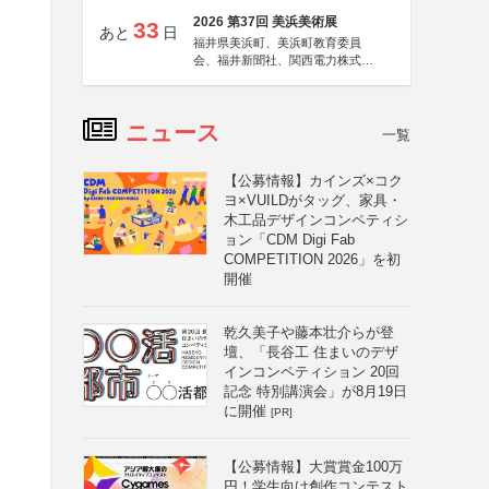
2026 第37回 美浜美術展
33
あと
日
福井県美浜町、美浜町教育委員
会、福井新聞社、関西電力株式会
社
ニュース
一覧
【公募情報】カインズ×コク
ヨ×VUILDがタッグ、家具・
木工品デザインコンペティシ
ョン「CDM Digi Fab
COMPETITION 2026」を初
開催
乾久美子や藤本壮介らが登
壇、「長谷工 住まいのデザ
インコンペティション 20回
も
記念 特別講演会」が8月19日
に開催
[PR]
【公募情報】大賞賞金100万
円！学生向け創作コンテスト