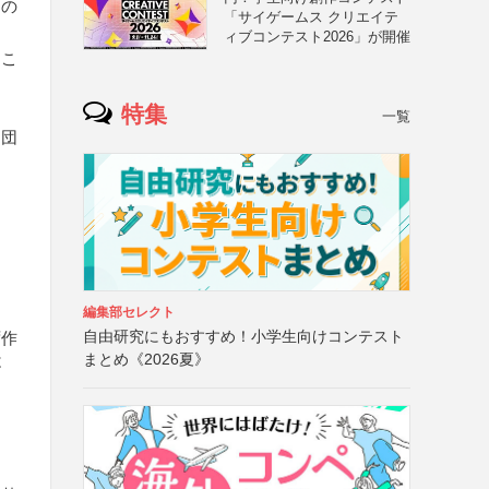
ての
「サイゲームス クリエイテ
ィブコンテスト2026」が開催
るこ
特集
ー
一覧
、団
編集部セレクト
自由研究にもおすすめ！小学生向けコンテスト
ず作
まとめ《2026夏》
不