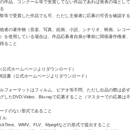
の作品、コンクール等で受賞してない作品であれば発表の場とし
る
祭等で受賞した作品でも可、ただし主催者に応募の可否を確認す
他者の著作物（音楽、写真、絵画、小説、シナリオ、映画、レコ
）を使用している場合は、作品応募者自身が事前に関係著作権者
得ること
（公式ホームページよりダウンロード）
解説書（公式ホームページよりダウンロード）
ルフォーマットはフィルム、ビデオ等不問、ただし出品の際は必
したDVD-Video、Blu-rayで応募すること（マスターでの応募は
ードのない形式であること
イル
uickTime、WMV、FLV、Mpeg4などの形式で提出すること