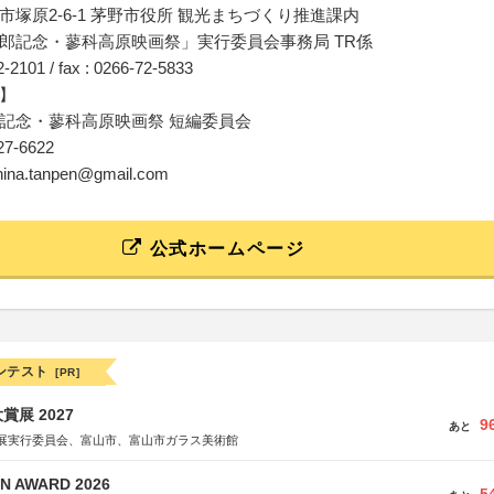
市塚原2-6-1 茅野市役所 観光まちづくり推進課内
郎記念・蓼科高原映画祭」実行委員会事務局 TR係
72-2101 / fax : 0266-72-5833
】
記念・蓼科高原映画祭 短編委員会
127-6622
eshina.tanpen@gmail.com
公式ホームページ
ンテスト
[PR]
展 2027
9
あと
展実行委員会、富山市、富山市ガラス美術館
N AWARD 2026