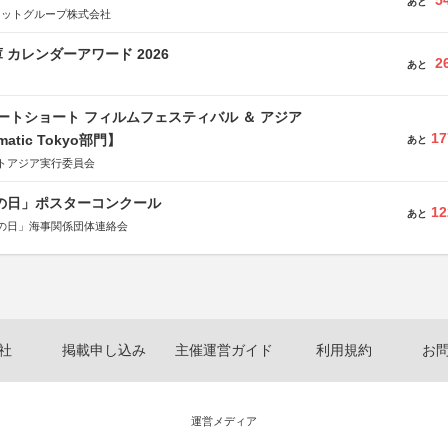
5
あと
ネットグループ株式会社
 カレンダーアワード 2026
2
あと
ートショート フィルムフェスティバル ＆ アジア
17
matic Tokyo部門】
あと
トアジア実行委員会
海の日」ポスターコンクール
12
あと
の日」海事関係団体連絡会
社
掲載申し込み
主催運営ガイド
利用規約
お
運営メディア