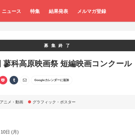
ニュース
特集
結果発表
メルマガ登録
募集終了
回 蓼科高原映画祭 短編映画コンクール
Googleカレンダーに追加
アニメ・動画
グラフィック・ポスター
10日 (月)