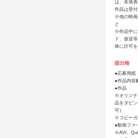
は、未発表
作品は受付
※他の映画
と
※作品中に
ド、放送等
体に許可を
提出物
●応募用紙
●作品内容
●作品
※オリジナ
品をダビング
可）
※コピーガ
●動画ファ
※AVI、Q