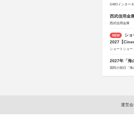
GMOインター
西武信用金庫
西武信用金庫
ショ
NEW
2027【Cine
ショートショー
2027年「
国民の祝日「海
運営会