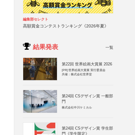
編集部セレクト
高額賞金コンテストランキング《2026年夏》
結果発表
一覧
第22回 世界絵画大賞展 2026
[PR]
世界絵画大賞展 実行委員会
共催：株式会社世界堂
第24回 CSデザイン賞 一般部
門
株式会社中川ケミカル
第24回 CSデザイン賞 学生部
門《学生限定》