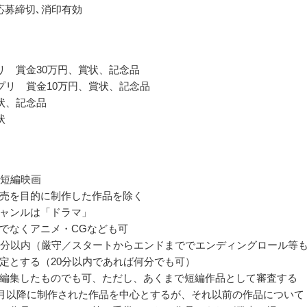
応募締切､消印有効
リ 賞金30万円、賞状、記念品
プリ 賞金10万円、賞状、記念品
状、記念品
状
の短編映画
売を目的に制作した作品を除く
ャンルは「ドラマ」
でなくアニメ・CGなども可
0分以内（厳守／スタートからエンドまででエンディングロール等
定とする（20分以内であれば何分でも可）
編集したものでも可、ただし、あくまで短編作品として審査する
年1月以降に制作された作品を中心とするが、それ以前の作品について