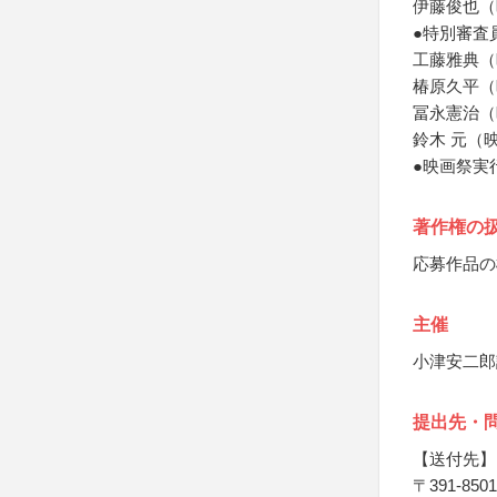
伊藤俊也（
●特別審査
工藤雅典（
椿原久平（
冨永憲治（
鈴木 元（
●映画祭実
著作権の
応募作品の
主催
小津安二郎
提出先・
【送付先】
〒391-8501