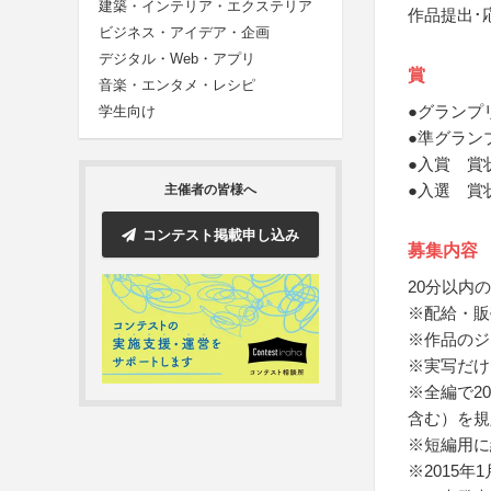
建築・インテリア・エクステリア
作品提出･
ビジネス・アイデア・企画
デジタル・Web・アプリ
賞
音楽・エンタメ・レシピ
●グランプ
学生向け
●準グラン
●入賞 賞
●入選 賞
主催者の皆様へ
コンテスト掲載申し込み
募集内容
20分以内
※配給・販
※作品のジ
※実写だけ
※全編で2
含む）を規
※短編用に
※2015