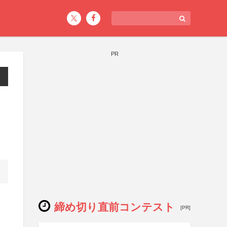
PR
締め切り直前コンテスト
[PR]