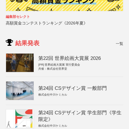
編集部セレクト
高額賞金コンテストランキング《2026年夏》
結果発表
一覧
第22回 世界絵画大賞展 2026
[PR]
世界絵画大賞展 実行委員会
共催：株式会社世界堂
第24回 CSデザイン賞 一般部門
株式会社中川ケミカル
第24回 CSデザイン賞 学生部門《学生
限定》
株式会社中川ケミカル