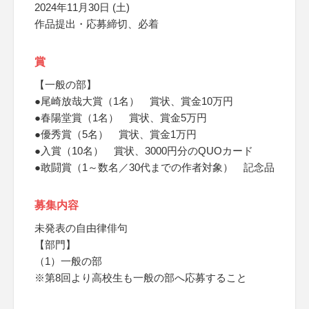
2024年11月30日 (土)
作品提出・応募締切、必着
賞
【一般の部】
●尾崎放哉大賞（1名） 賞状、賞金10万円
●春陽堂賞（1名） 賞状、賞金5万円
●優秀賞（5名） 賞状、賞金1万円
●入賞（10名） 賞状、3000円分のQUOカード
●敢闘賞（1～数名／30代までの作者対象） 記念品
募集内容
未発表の自由律俳句
【部門】
（1）一般の部
※第8回より高校生も一般の部へ応募すること