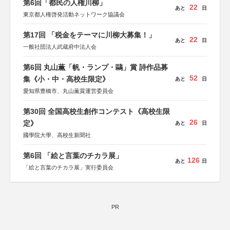
第6回「都民の人権川柳」
22
あと
日
東京都人権啓発活動ネットワーク協議会
第17回 「税金をテーマに川柳大募集！」
22
あと
日
一般社団法人武蔵府中法人会
第6回 丸山薫「帆・ランプ・鷗」賞 詩作品募
52
集《小・中・高校生限定》
あと
日
愛知県豊橋市、丸山薫賞運営委員会
第30回 全国高校生創作コンテスト《高校生限
26
定》
あと
日
國學院大學、高校生新聞社
第6回 「絵と言葉のチカラ展」
126
あと
日
「絵と言葉のチカラ展」実行委員会
PR