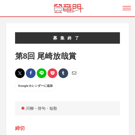
募集終了
第8回 尾崎放哉賞
Googleカレンダーに追加
川柳・俳句・短歌
締切