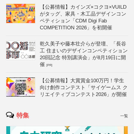
【公募情報】カインズ×コクヨ×VUILD
がタッグ、家具・木工品デザインコン
ペティション「CDM Digi Fab
COMPETITION 2026」を初開催
乾久美子や藤本壮介らが登壇、「長谷
工 住まいのデザインコンペティション
20回記念 特別講演会」が8月19日に開
催
[PR]
【公募情報】大賞賞金100万円！学生
向け創作コンテスト「サイゲームス ク
リエイティブコンテスト2026」が開催
特集
一覧