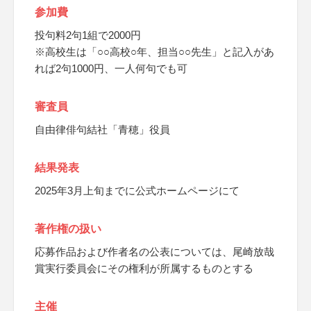
参加費
投句料2句1組で2000円
※高校生は「○○高校○年、担当○○先生」と記入があ
れば2句1000円、一人何句でも可
審査員
自由律俳句結社「青穂」役員
結果発表
2025年3月上旬までに公式ホームページにて
著作権の扱い
応募作品および作者名の公表については、尾崎放哉
賞実行委員会にその権利が所属するものとする
主催