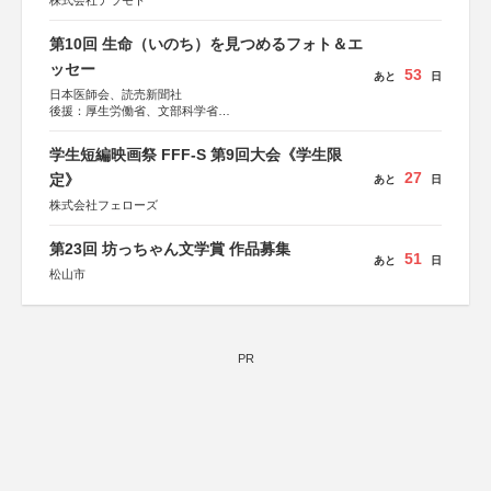
株式会社テラモト
第10回 生命（いのち）を見つめるフォト＆エ
ッセー
53
あと
日
日本医師会、読売新聞社
後援：厚生労働省、文部科学省
協賛：東京海上日動火災保険株式会社、東京海上日動あん
しん生命保険株式会社
学生短編映画祭 FFF-S 第9回大会《学生限
27
定》
あと
日
株式会社フェローズ
第23回 坊っちゃん文学賞 作品募集
51
あと
日
松山市
PR