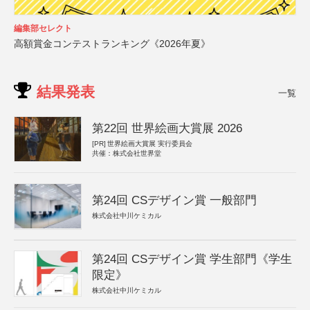
編集部セレクト
高額賞金コンテストランキング《2026年夏》
結果発表
一覧
第22回 世界絵画大賞展 2026
[PR]
世界絵画大賞展 実行委員会
共催：株式会社世界堂
第24回 CSデザイン賞 一般部門
株式会社中川ケミカル
第24回 CSデザイン賞 学生部門《学生
限定》
株式会社中川ケミカル