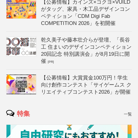
【公募情報】カインズ×コクヨ×VUILD
がタッグ、家具・木工品デザインコン
ペティション「CDM Digi Fab
COMPETITION 2026」を初開催
乾久美子や藤本壮介らが登壇、「長谷
工 住まいのデザインコンペティション
20回記念 特別講演会」が8月19日に開
催
[PR]
【公募情報】大賞賞金100万円！学生
向け創作コンテスト「サイゲームス ク
リエイティブコンテスト2026」が開催
特集
一覧