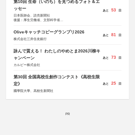
第10回 生命（いのち）を見つめるフォト＆エ
ッセー
53
あと
日
日本医師会、読売新聞社
後援：厚生労働省、文部科学省
協賛：東京海上日動火災保険株式会社、東京海上日動あん
しん生命保険株式会社
Oliveキャッチコピーグランプリ2026
81
あと
日
株式会社三井住友銀行
詠んで貰える！ わたしのやめとま2026川柳キ
73
ャンペーン
あと
日
カルビー株式会社
第30回 全国高校生創作コンテスト《高校生限
25
定》
あと
日
國學院大學、高校生新聞社
PR