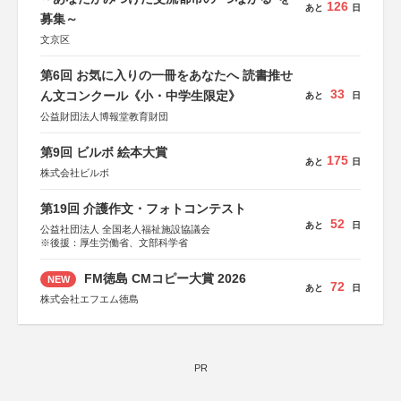
126
あと
日
募集～
文京区
第6回 お気に入りの一冊をあなたへ 読書推せ
33
ん文コンクール《小・中学生限定》
あと
日
公益財団法人博報堂教育財団
第9回 ビルボ 絵本大賞
175
あと
日
株式会社ビルボ
第19回 介護作文・フォトコンテスト
52
あと
日
公益社団法人 全国老人福祉施設協議会
※後援：厚生労働省、文部科学省
FM徳島 CMコピー大賞 2026
NEW
72
あと
日
株式会社エフエム徳島
PR