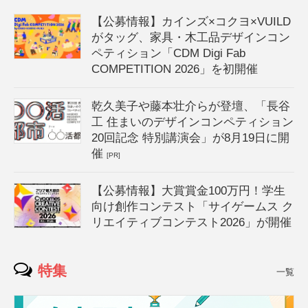
【公募情報】カインズ×コクヨ×VUILD
がタッグ、家具・木工品デザインコン
ペティション「CDM Digi Fab
COMPETITION 2026」を初開催
乾久美子や藤本壮介らが登壇、「長谷
工 住まいのデザインコンペティション
20回記念 特別講演会」が8月19日に開
催
[PR]
【公募情報】大賞賞金100万円！学生
向け創作コンテスト「サイゲームス ク
リエイティブコンテスト2026」が開催
特集
一覧