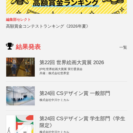
編集部セレクト
高額賞金コンテストランキング《2026年夏》
結果発表
一覧
第22回 世界絵画大賞展 2026
[PR]
世界絵画大賞展 実行委員会
共催：株式会社世界堂
第24回 CSデザイン賞 一般部門
株式会社中川ケミカル
第24回 CSデザイン賞 学生部門《学生
限定》
株式会社中川ケミカル