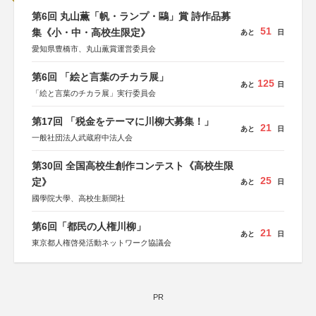
第6回 丸山薫「帆・ランプ・鷗」賞 詩作品募
51
集《小・中・高校生限定》
あと
日
愛知県豊橋市、丸山薫賞運営委員会
第6回 「絵と言葉のチカラ展」
125
あと
日
「絵と言葉のチカラ展」実行委員会
第17回 「税金をテーマに川柳大募集！」
21
あと
日
一般社団法人武蔵府中法人会
第30回 全国高校生創作コンテスト《高校生限
25
定》
あと
日
國學院大學、高校生新聞社
第6回「都民の人権川柳」
21
あと
日
東京都人権啓発活動ネットワーク協議会
PR