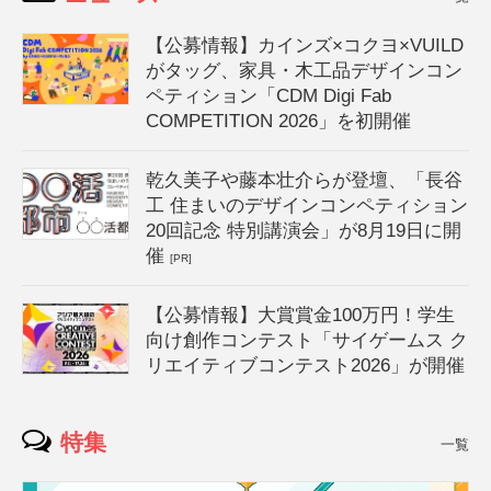
【公募情報】カインズ×コクヨ×VUILD
がタッグ、家具・木工品デザインコン
ペティション「CDM Digi Fab
COMPETITION 2026」を初開催
乾久美子や藤本壮介らが登壇、「長谷
工 住まいのデザインコンペティション
20回記念 特別講演会」が8月19日に開
催
[PR]
【公募情報】大賞賞金100万円！学生
向け創作コンテスト「サイゲームス ク
リエイティブコンテスト2026」が開催
特集
一覧