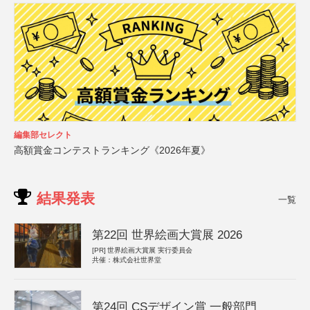
編集部セレクト
高額賞金コンテストランキング《2026年夏》
結果発表
一覧
第22回 世界絵画大賞展 2026
[PR]
世界絵画大賞展 実行委員会
共催：株式会社世界堂
第24回 CSデザイン賞 一般部門