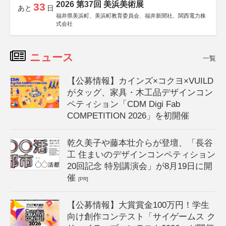
2026 第37回 美浜美術展
33
あと
日
福井県美浜町、美浜町教育委員会、福井新聞社、関西電力株
式会社
ニュース
一覧
【公募情報】カインズ×コクヨ×VUILD
がタッグ、家具・木工品デザインコン
ペティション「CDM Digi Fab
COMPETITION 2026」を初開催
乾久美子や藤本壮介らが登壇、「長谷
工 住まいのデザインコンペティション
20回記念 特別講演会」が8月19日に開
催
[PR]
【公募情報】大賞賞金100万円！学生
向け創作コンテスト「サイゲームス ク