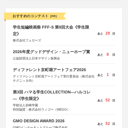
おすすめのコンテスト
[PR]
学生短編映画祭 FFF-S 第9回大会《学生限
28
定》
あと
日
株式会社フェローズ
2026年度グッドデザイン・ニューホープ賞
8
あと
日
公益財団法人日本デザイン振興会
ディファレント京町堀アートフェア2026
1
あと
日
ディファレント京町堀アートフェア実行委員会（株式会社
チグニッタ内）
第3回 ハマる学生COLLECTION―ハルコレ
―《学生限定》
52
あと
日
学校法人岩崎学園
特別協賛：株式会社ウィゴー（WEGO）
GMO DESIGN AWARD 2026
52
あと
日
GMOインターネットグループ株式会社