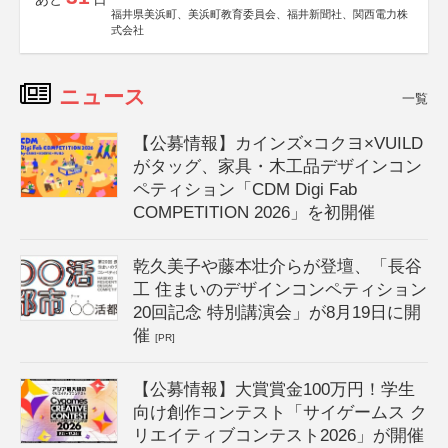
福井県美浜町、美浜町教育委員会、福井新聞社、関西電力株
式会社
ニュース
一覧
【公募情報】カインズ×コクヨ×VUILD
がタッグ、家具・木工品デザインコン
ペティション「CDM Digi Fab
COMPETITION 2026」を初開催
乾久美子や藤本壮介らが登壇、「長谷
工 住まいのデザインコンペティション
20回記念 特別講演会」が8月19日に開
催
[PR]
【公募情報】大賞賞金100万円！学生
向け創作コンテスト「サイゲームス ク
リエイティブコンテスト2026」が開催