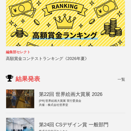
編集部セレクト
高額賞金コンテストランキング《2026年夏》
結果発表
一覧
第22回 世界絵画大賞展 2026
[PR]
世界絵画大賞展 実行委員会
共催：株式会社世界堂
第24回 CSデザイン賞 一般部門