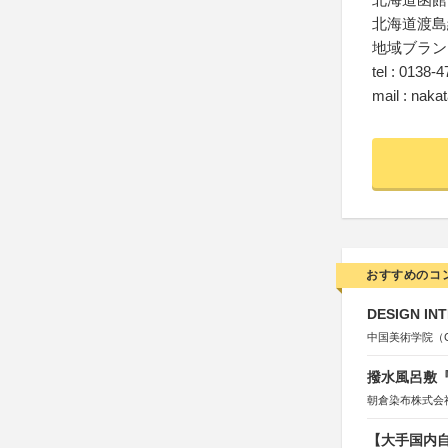
北海道渡島
地域ブラン
tel : 0138-
mail : naka
おすすめのコ
DESIGN IN
中国美術学院（Chin
撥水風呂敷『
朝倉染布株式会
【大手国内自