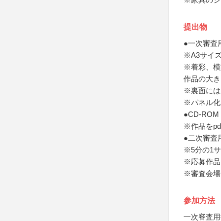
提出物
●一次審査
※A3サイ
※着彩、模
作品の大き
※裏面には
※パネル化
●CD-ROM
※作品をp
●二次審査
※5分の1
※応募作品
※審査会場
参加方法
一次審査用