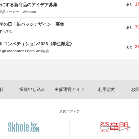
1
心にする新商品のアイデア募集
あと
品メーカー、Wemake
 化学の日「缶バッジデザイン」募集
7
あと
本化学会
大学 コンペティション2026《学生限定》
2
あと
Association Liberal Arts協会
社
掲載申し込み
主催運営ガイド
利用規約
お
運営メディア