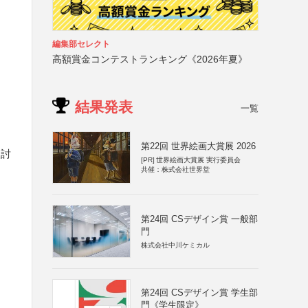
編集部セレクト
高額賞金コンテストランキング《2026年夏》
結果発表
一覧
第22回 世界絵画大賞展 2026
検討
[PR]
世界絵画大賞展 実行委員会
共催：株式会社世界堂
第24回 CSデザイン賞 一般部
門
株式会社中川ケミカル
第24回 CSデザイン賞 学生部
門《学生限定》