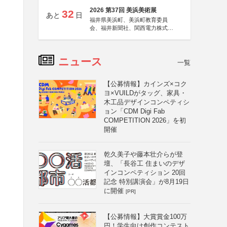
2026 第37回 美浜美術展
32
あと
日
福井県美浜町、美浜町教育委員
会、福井新聞社、関西電力株式会
社
ニュース
一覧
【公募情報】カインズ×コク
ヨ×VUILDがタッグ、家具・
木工品デザインコンペティシ
ョン「CDM Digi Fab
COMPETITION 2026」を初
開催
乾久美子や藤本壮介らが登
壇、「長谷工 住まいのデザ
インコンペティション 20回
記念 特別講演会」が8月19日
に開催
[PR]
【公募情報】大賞賞金100万
円！学生向け創作コンテスト