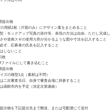
用提出物
ズの用紙1枚（片面のみ）にデザイン案をまとめること
型・モックアップ写真の添付等、表現の方法は自由、ただし完成
さや道南スギの使用カ所が分かるような図や寸法を記入すること
必ず、応募者の氏名を記入すること
はしないこと
 1枚
dfファイルにして書き込むこと
用提出物
サイズの模型1点（素材は不問）
は二次審査当日、自身で審査会場に持参すること
は函館市内を予定（決定次第連絡）
提出物を下記提出先まで郵送、または宅配便にて送付