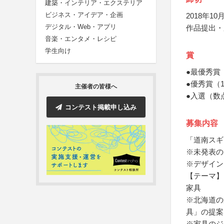
建築・インテリア・エクステリア
ビジネス・アイデア・企画
2018年10月
デジタル・Web・アプリ
作品提出・
音楽・エンタメ・レシピ
学生向け
賞
●最優秀賞
●優秀賞（
主催者の皆様へ
●入選（数
コンテスト掲載申し込み
募集内容
「道南スギ
※未発表の
※デザイン
【テーマ】
家具
※北海道の
具」の提案
※家具のジ