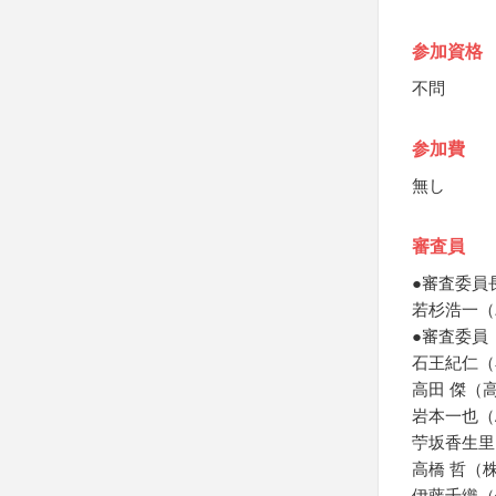
参加資格
不問
参加費
無し
審査員
●審査委員
若杉浩一（
●審査委員
石王紀仁（
高田 傑（
岩本一也（A
苧坂香生里（
高橋 哲（
伊藤千織（