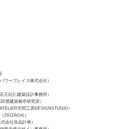
長
パワープレイス株式会社）
石王紀仁建築設計事務所）
高田傑建築都市研究室）
TELIER空間工房DESIGNSTUGIO）
ZIGZAG社）
株式会社良品計画）
伊藤千織デザイン事務所）