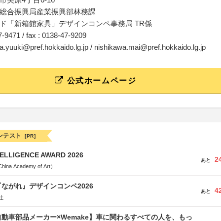
総合振興局産業振興部林務課
ド「新箱館家具」デザインコンペ事務局 TR係
47-9471 / fax : 0138-47-9209
ta.yuuki@pref.hokkaido.lg.jp / nishikawa.mai@pref.hokkaido.lg.jp
公式ホームページ
ンテスト
[PR]
TELLIGENCE AWARD 2026
2
あと
a Academy of Art）
ながれ』デザインコンペ2026
4
あと
社
動車部品メーカー×Wemake】車に関わるすべての人を、もっ