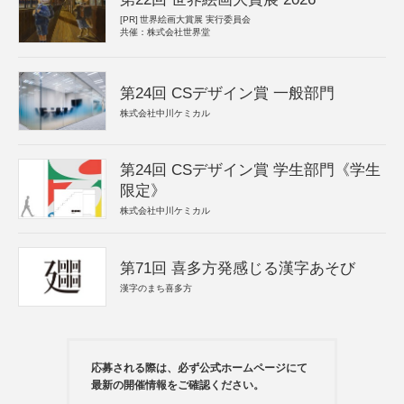
[PR]
世界絵画大賞展 実行委員会
共催：株式会社世界堂
第24回 CSデザイン賞 一般部門
株式会社中川ケミカル
第24回 CSデザイン賞 学生部門《学生
限定》
株式会社中川ケミカル
第71回 喜多方発感じる漢字あそび
漢字のまち喜多方
応募される際は、必ず公式ホームページにて
最新の開催情報をご確認ください。