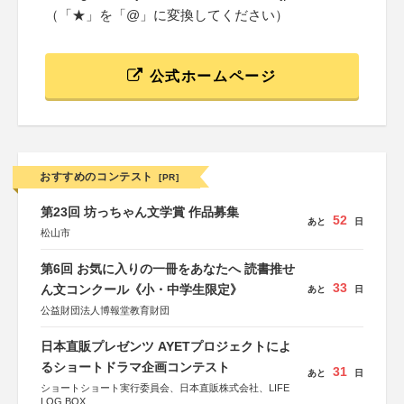
（「★」を「@」に変換してください）
公式ホームページ
おすすめのコンテスト
[PR]
第23回 坊っちゃん文学賞 作品募集
52
あと
日
松山市
第6回 お気に入りの一冊をあなたへ 読書推せ
33
ん文コンクール《小・中学生限定》
あと
日
公益財団法人博報堂教育財団
日本直販プレゼンツ AYETプロジェクトによ
るショートドラマ企画コンテスト
31
あと
日
ショートショート実行委員会、日本直販株式会社、LIFE
LOG BOX