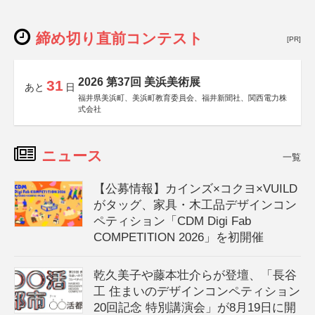
締め切り直前コンテスト
[PR]
2026 第37回 美浜美術展
31
あと
日
福井県美浜町、美浜町教育委員会、福井新聞社、関西電力株
式会社
ニュース
一覧
【公募情報】カインズ×コクヨ×VUILD
がタッグ、家具・木工品デザインコン
ペティション「CDM Digi Fab
COMPETITION 2026」を初開催
乾久美子や藤本壮介らが登壇、「長谷
工 住まいのデザインコンペティション
20回記念 特別講演会」が8月19日に開