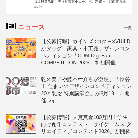
福井県美浜町、美浜町教育委員会、福井新聞社、関西電力株
式会社
ニュース
一覧
【公募情報】カインズ×コクヨ×VUILD
がタッグ、家具・木工品デザインコン
ペティション「CDM Digi Fab
COMPETITION 2026」を初開催
乾久美子や藤本壮介らが登壇、「長谷
工 住まいのデザインコンペティション
20回記念 特別講演会」が8月19日に開
催
[PR]
【公募情報】大賞賞金100万円！学生
向け創作コンテスト「サイゲームス ク
リエイティブコンテスト2026」が開催