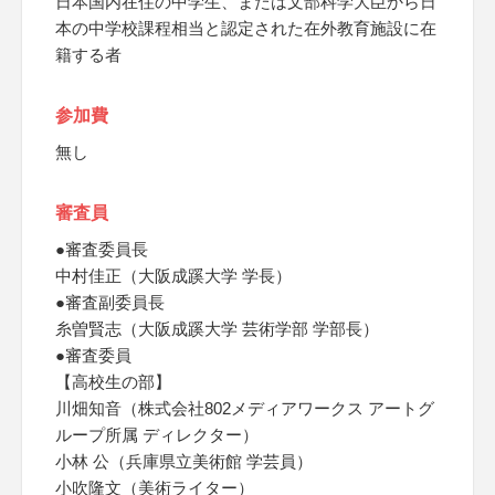
日本国内在住の中学生、または文部科学大臣から日
本の中学校課程相当と認定された在外教育施設に在
籍する者
参加費
無し
審査員
●審査委員長
中村佳正（大阪成蹊大学 学長）
●審査副委員長
糸曽賢志（大阪成蹊大学 芸術学部 学部長）
●審査委員
【高校生の部】
川畑知音（株式会社802メディアワークス アートグ
ループ所属 ディレクター）
小林 公（兵庫県立美術館 学芸員）
小吹隆文（美術ライター）