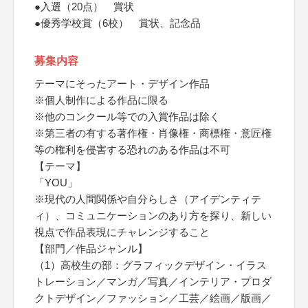
●入選（20点） 賞状
●優秀学校賞（6校） 賞状、記念品
募集内容
テーマにそったアート・デザイン作品
※個人制作による作品に限る
※他のコンクール等での入賞作品は除く
※第三者の有する著作権・肖像権・商標権・意匠権
等の権利を侵害する恐れのある作品は不可
【テーマ】
「YOU」
※現代の人間関係や自分らしさ（アイデンティテ
ィ）、コミュニケーションのあり方を探り、新しい
視点で作品表現にチャレンジすること
【部門／作品ジャンル】
（1）高校生の部：グラフィックデザイン・イラス
トレーション／マンガ／写真／インテリア・プロダ
クトデザイン／ファッション／工芸／絵画／版画／