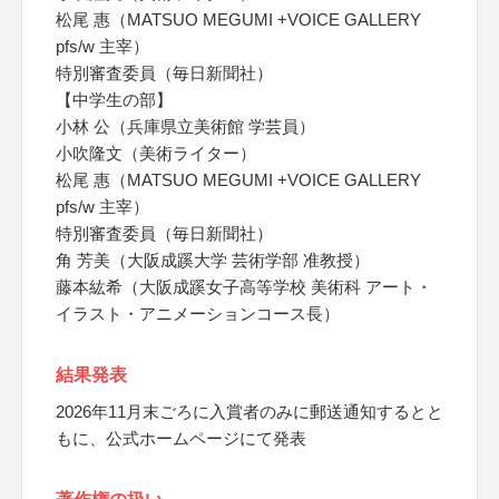
松尾 惠（MATSUO MEGUMI +VOICE GALLERY
pfs/w 主宰）
特別審査委員（毎日新聞社）
【中学生の部】
小林 公（兵庫県立美術館 学芸員）
小吹隆文（美術ライター）
松尾 惠（MATSUO MEGUMI +VOICE GALLERY
pfs/w 主宰）
特別審査委員（毎日新聞社）
角 芳美（大阪成蹊大学 芸術学部 准教授）
藤本紘希（大阪成蹊女子高等学校 美術科 アート・
イラスト・アニメーションコース長）
結果発表
2026年11月末ごろに入賞者のみに郵送通知するとと
もに、公式ホームページにて発表