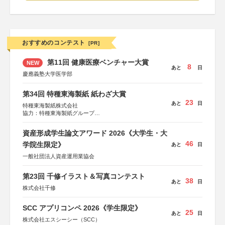
おすすめのコンテスト
[PR]
第11回 健康医療ベンチャー大賞
NEW
8
あと
日
慶應義塾大学医学部
第34回 特種東海製紙 紙わざ大賞
23
あと
日
特種東海製紙株式会社
協力：特種東海製紙グループ
特別協賛：静岡県長泉町
資産形成学生論文アワード 2026《大学生・大
46
学院生限定》
あと
日
一般社団法人資産運用業協会
第23回 千修イラスト＆写真コンテスト
38
あと
日
株式会社千修
SCC アプリコンペ 2026《学生限定》
25
あと
日
株式会社エスシーシー（SCC）