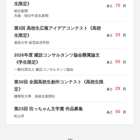
生限定》
70
あと
日
朝日新聞
共催：朝日中高生新聞
第3回 高校生広報アイデアコンテスト《高校
33
生限定》
あと
日
嘉悦大学 経営経済学部
2026年度 建設コンサルタンツ協会懸賞論文
55
《学生限定》
あと
日
一般社団法人 建設コンサルタンツ協会
第30回 全国高校生創作コンテスト《高校生限
29
定》
あと
日
國學院大學、高校生新聞社
第23回 坊っちゃん文学賞 作品募集
55
あと
日
松山市