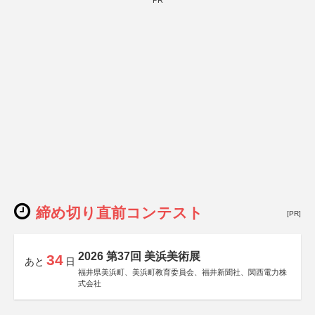
PR
締め切り直前コンテスト
[PR]
2026 第37回 美浜美術展
34
あと
日
福井県美浜町、美浜町教育委員会、福井新聞社、関西電力株
式会社