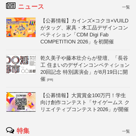
ニュース
一覧
【公募情報】カインズ×コクヨ×VUILD
がタッグ、家具・木工品デザインコン
ペティション「CDM Digi Fab
COMPETITION 2026」を初開催
乾久美子や藤本壮介らが登壇、「長谷
工 住まいのデザインコンペティション
20回記念 特別講演会」が8月19日に開
催
[PR]
【公募情報】大賞賞金100万円！学生
向け創作コンテスト「サイゲームス ク
リエイティブコンテスト2026」が開催
特集
一覧