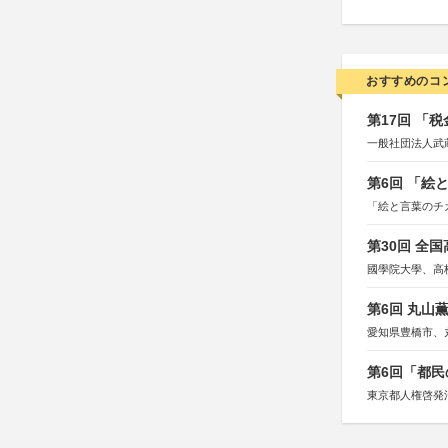
おすすめのコ
第17回 「
一般社団法人武
第6回 「絵
「絵と言葉のチ
第30回 全
國學院大學、高
第6回 丸山
愛知県豊橋市、
第6回「都民
東京都人権啓発