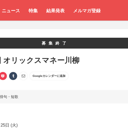
ニュース
特集
結果発表
メルマガ登録
募集終了
回 オリックスマネー川柳
Googleカレンダーに追加
俳句・短歌
25日 (火)