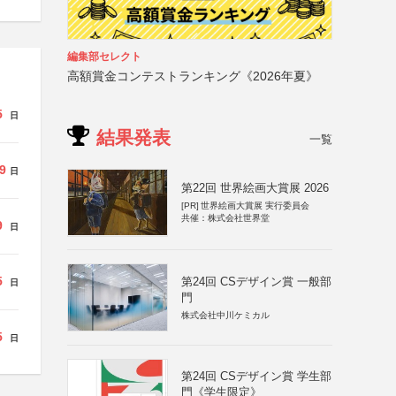
編集部セレクト
高額賞金コンテストランキング《2026年夏》
5
日
結果発表
一覧
9
日
第22回 世界絵画大賞展 2026
[PR]
世界絵画大賞展 実行委員会
共催：株式会社世界堂
9
日
5
第24回 CSデザイン賞 一般部
日
門
株式会社中川ケミカル
5
日
第24回 CSデザイン賞 学生部
門《学生限定》