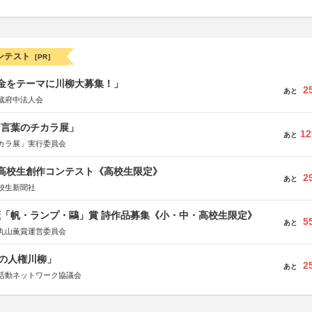
ンテスト
[PR]
税金をテーマに川柳大募集！」
2
あと
蔵府中法人会
と言葉のチカラ展」
12
あと
カラ展」実行委員会
国高校生創作コンテスト《高校生限定》
2
あと
校生新聞社
薫「帆・ランプ・鷗」賞 詩作品募集《小・中・高校生限定》
5
あと
丸山薫賞運営委員会
の人権川柳」
2
あと
活動ネットワーク協議会