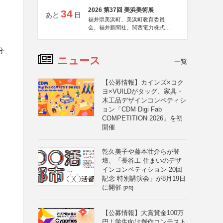
2026 第37回 美浜美術展
34
あと
日
福井県美浜町、美浜町教育委員
会、福井新聞社、関西電力株式会
社
分
ニュース
一覧
【公募情報】カインズ×コク
ヨ×VUILDがタッグ、家具・
木工品デザインコンペティシ
ョン「CDM Digi Fab
COMPETITION 2026」を初
開催
乾久美子や藤本壮介らが登
壇、「長谷工 住まいのデザ
インコンペティション 20回
記念 特別講演会」が8月19日
に開催
[PR]
【公募情報】大賞賞金100万
円！学生向け創作コンテスト