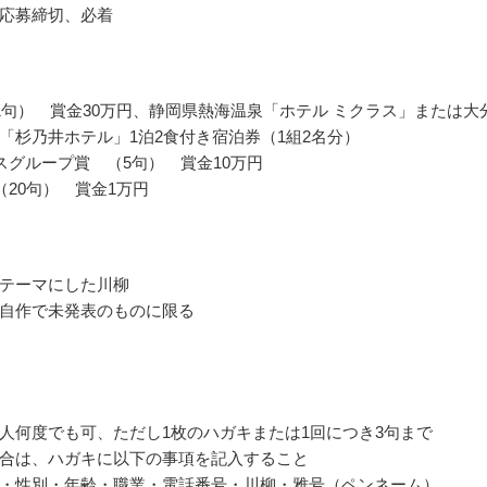
応募締切、必着
1句） 賞金30万円、静岡県熱海温泉「ホテル ミクラス」または大
「杉乃井ホテル」1泊2食付き宿泊券（1組2名分）
スグループ賞 （5句） 賞金10万円
（20句） 賞金1万円
テーマにした川柳
自作で未発表のものに限る
人何度でも可、ただし1枚のハガキまたは1回につき3句まで
合は、ハガキに以下の事項を記入すること
・性別・年齢・職業・電話番号・川柳・雅号（ペンネーム）