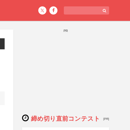
PR
締め切り直前コンテスト
[PR]