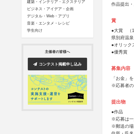
建築・インテリア・エクステリア
作品提出・
ビジネス・アイデア・企画
デジタル・Web・アプリ
賞
音楽・エンタメ・レシピ
●大賞 （
学生向け
県別府温泉
●オリック
●優秀賞 
主催者の皆様へ
コンテスト掲載申し込み
募集内容
「お金」を
※応募者の
提出物
●作品
※応募は一
※郵送の場
住所・氏名