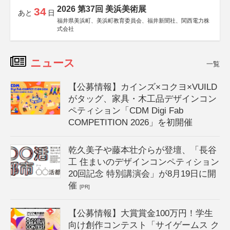
2026 第37回 美浜美術展
34
あと
日
福井県美浜町、美浜町教育委員会、福井新聞社、関西電力株
式会社
ニュース
一覧
【公募情報】カインズ×コクヨ×VUILD
がタッグ、家具・木工品デザインコン
ペティション「CDM Digi Fab
COMPETITION 2026」を初開催
乾久美子や藤本壮介らが登壇、「長谷
工 住まいのデザインコンペティション
20回記念 特別講演会」が8月19日に開
催
[PR]
【公募情報】大賞賞金100万円！学生
向け創作コンテスト「サイゲームス ク