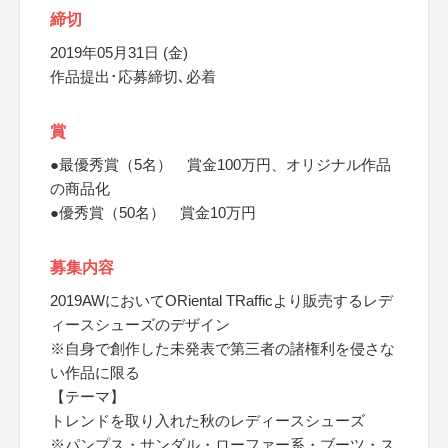
締切
2019年05月31日 (金)
作品提出･応募締切､必着
賞
●最優秀賞（5名） 賞金100万円、オリジナル作品
の商品化
●優秀賞（50名） 賞金10万円
募集内容
2019AWにおいてORiental TRafficより販売するレデ
ィースシューズのデザイン
※自身で創作した未発表で第三者の諸権利を侵さな
い作品に限る
【テーマ】
トレンドを取り入れた秋のレディースシューズ
※パンプス・サンダル・ローファー系・ブーツ・ス