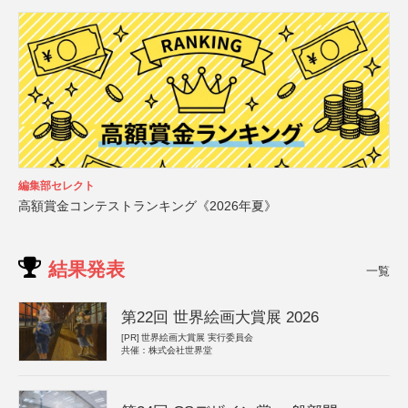
編集部セレクト
高額賞金コンテストランキング《2026年夏》
結果発表
一覧
第22回 世界絵画大賞展 2026
[PR]
世界絵画大賞展 実行委員会
共催：株式会社世界堂