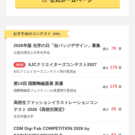
公式ホームページ
おすすめのコンテスト
[PR]
2026年版 化学の日「缶バッジデザイン」募集
78
あと
日
公益社団法人日本化学会
AJCクリエイターズコンテスト2027
NEW
179
あと
日
AJCクリエイターズコンテスト実行委員会
第14回 国際陶磁器展 美濃
176
あと
日
国際陶磁器フェスティバル美濃実行委員会
高校生ファッションイラストレーションコン
28
テスト 2026《高校生限定》
あと
日
文化学園大学
CDM Digi Fab COMPETITION 2026 by
52