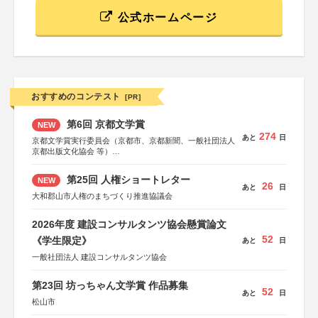
公式ホームページ
おすすめのコンテスト
[PR]
第6回 京都文学賞
NEW
274
あと
日
京都文学賞実行委員会（京都市、京都新聞、一般社団法人
京都出版文化協会 等）
協力：京都府書店商業組合、朝日新聞出版、
KADOKAWA、河出書房新社、幻冬舎、講談社、光文社、
第25回 人権ショートレター
NEW
集英社、小学館、祥伝社、新潮社、淡交社、ちいさいミシ
26
あと
日
マ社、徳間書店、早川書房、PHP研究所、双葉社、文藝春
大和郡山市人権のまちづくり推進協議会
秋、ポプラ社、毎日新聞出版
2026年度 建設コンサルタンツ協会懸賞論文
52
《学生限定》
あと
日
一般社団法人 建設コンサルタンツ協会
第23回 坊っちゃん文学賞 作品募集
52
あと
日
松山市