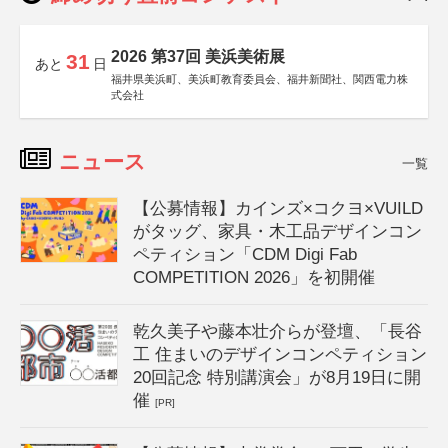
2026 第37回 美浜美術展
31
あと
日
福井県美浜町、美浜町教育委員会、福井新聞社、関西電力株
式会社
ニュース
一覧
【公募情報】カインズ×コクヨ×VUILD
がタッグ、家具・木工品デザインコン
ペティション「CDM Digi Fab
COMPETITION 2026」を初開催
乾久美子や藤本壮介らが登壇、「長谷
工 住まいのデザインコンペティション
20回記念 特別講演会」が8月19日に開
催
[PR]