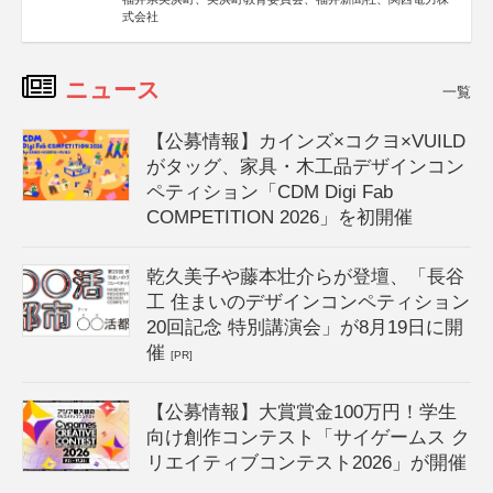
式会社
ニュース
一覧
【公募情報】カインズ×コクヨ×VUILD
がタッグ、家具・木工品デザインコン
ペティション「CDM Digi Fab
COMPETITION 2026」を初開催
乾久美子や藤本壮介らが登壇、「長谷
工 住まいのデザインコンペティション
20回記念 特別講演会」が8月19日に開
催
[PR]
【公募情報】大賞賞金100万円！学生
向け創作コンテスト「サイゲームス ク
リエイティブコンテスト2026」が開催