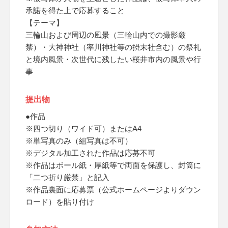
承諾を得た上で応募すること
【テーマ】
三輪山および周辺の風景（三輪山内での撮影厳
禁）・大神神社（率川神社等の摂末社含む）の祭礼
と境内風景・次世代に残したい桜井市内の風景や行
事
提出物
●作品
※四つ切り（ワイド可）またはA4
※単写真のみ（組写真は不可）
※デジタル加工された作品は応募不可
※作品はボール紙・厚紙等で両面を保護し、封筒に
「二つ折り厳禁」と記入
※作品裏面に応募票（公式ホームページよりダウン
ロード）を貼り付け