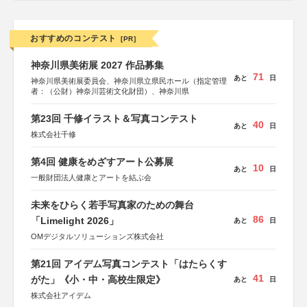
おすすめのコンテスト
[PR]
神奈川県美術展 2027 作品募集
71
あと
日
神奈川県美術展委員会、神奈川県立県民ホール（指定管理
者：（公財）神奈川芸術文化財団）、神奈川県
第23回 千修イラスト＆写真コンテスト
40
あと
日
株式会社千修
第4回 健康をめざすアート公募展
10
あと
日
一般財団法人健康とアートを結ぶ会
未来をひらく若手写真家のための舞台
86
「Limelight 2026」
あと
日
OMデジタルソリューションズ株式会社
第21回 アイデム写真コンテスト「はたらくす
41
がた」《小・中・高校生限定》
あと
日
株式会社アイデム