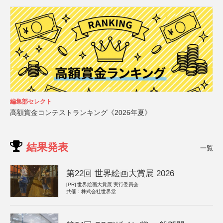
編集部セレクト
高額賞金コンテストランキング《2026年夏》
結果発表
一覧
第22回 世界絵画大賞展 2026
[PR]
世界絵画大賞展 実行委員会
共催：株式会社世界堂