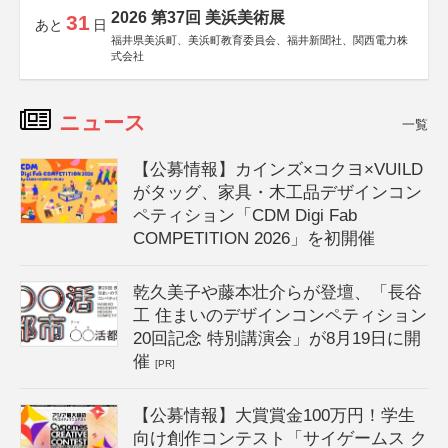
2026 第37回 美浜美術展
31
あと
日
福井県美浜町、美浜町教育委員会、福井新聞社、関西電力株
式会社
ニュース
一覧
【公募情報】カインズ×コクヨ×VUILD
がタッグ、家具・木工品デザインコン
ペティション「CDM Digi Fab
COMPETITION 2026」を初開催
乾久美子や藤本壮介らが登壇、「長谷
工 住まいのデザインコンペティション
20回記念 特別講演会」が8月19日に開
催
[PR]
【公募情報】大賞賞金100万円！学生
向け創作コンテスト「サイゲームス ク