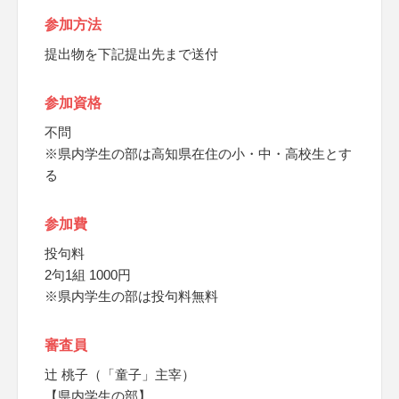
参加方法
提出物を下記提出先まで送付
参加資格
不問
※県内学生の部は高知県在住の小・中・高校生とす
る
参加費
投句料
2句1組 1000円
※県内学生の部は投句料無料
審査員
辻 桃子（「童子」主宰）
【県内学生の部】