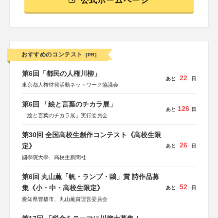
公式ホームページ
おすすめのコンテスト
[PR]
第6回「都民の人権川柳」
22
あと
日
東京都人権啓発活動ネットワーク協議会
第6回 「絵と言葉のチカラ展」
126
あと
日
「絵と言葉のチカラ展」実行委員会
第30回 全国高校生創作コンテスト《高校生限
26
定》
あと
日
國學院大學、高校生新聞社
第6回 丸山薫「帆・ランプ・鷗」賞 詩作品募
52
集《小・中・高校生限定》
あと
日
愛知県豊橋市、丸山薫賞運営委員会