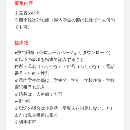
募集内容
未発表の俳句
※四季雑詠2句1組（県内学生の部は雑詠で一人何句
でも可）
提出物
●投句用紙（公式ホームページよりダウンロード）
※以下の事項を楷書で記入すること
住所・氏名（ふりがな）・俳号（ふりがな）・電話
番号・年齢・性別
※県内学生の部は、学校名・学年・学校住所・学校
電話番号も記入
※応募は一人何組でも可
●投句料
※郵送の場合は小為替（受取人を指定しないこと）
または現金書留に限る
※切手不可