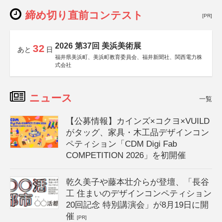
締め切り直前コンテスト
[PR]
2026 第37回 美浜美術展
32
あと
日
福井県美浜町、美浜町教育委員会、福井新聞社、関西電力株
式会社
ニュース
一覧
【公募情報】カインズ×コクヨ×VUILD
がタッグ、家具・木工品デザインコン
ペティション「CDM Digi Fab
COMPETITION 2026」を初開催
乾久美子や藤本壮介らが登壇、「長谷
工 住まいのデザインコンペティション
20回記念 特別講演会」が8月19日に開
催
[PR]