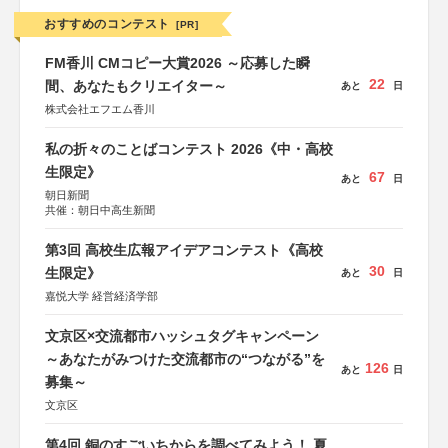
おすすめのコンテスト
[PR]
FM香川 CMコピー大賞2026 ～応募した瞬
22
間、あなたもクリエイター～
あと
日
株式会社エフエム香川
私の折々のことばコンテスト 2026《中・高校
生限定》
67
あと
日
朝日新聞
共催：朝日中高生新聞
第3回 高校生広報アイデアコンテスト《高校
30
生限定》
あと
日
嘉悦大学 経営経済学部
文京区×交流都市ハッシュタグキャンペーン
～あなたがみつけた交流都市の“つながる”を
126
あと
日
募集～
文京区
第4回 銅のすごいちからを調べてみよう！ 夏