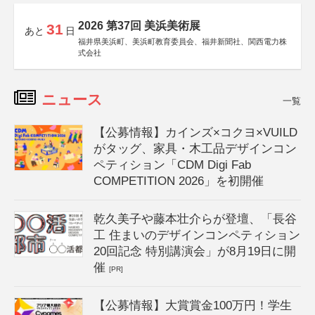
2026 第37回 美浜美術展
31
あと
日
福井県美浜町、美浜町教育委員会、福井新聞社、関西電力株
式会社
ニュース
一覧
【公募情報】カインズ×コクヨ×VUILD
がタッグ、家具・木工品デザインコン
ペティション「CDM Digi Fab
COMPETITION 2026」を初開催
乾久美子や藤本壮介らが登壇、「長谷
工 住まいのデザインコンペティション
20回記念 特別講演会」が8月19日に開
催
[PR]
【公募情報】大賞賞金100万円！学生