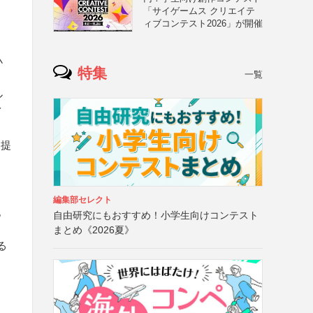
「サイゲームス クリエイテ
ィブコンテスト2026」が開催
小
特集
一覧
ル
イ
ら提
編集部セレクト
記
自由研究にもおすすめ！小学生向けコンテスト
まとめ《2026夏》
る