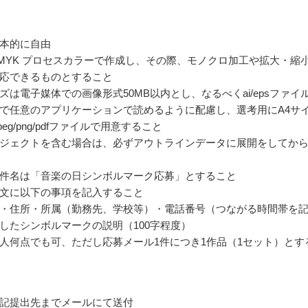
本的に自由
MYK プロセスカラーで作成し、その際、モノクロ加工や拡大・縮
応できるものとすること
ズは電子媒体での画像形式50MB以内とし、なるべくai/epsファイ
で任意のアプリケーションで読めるように配慮し、選考用にA4サ
peg/png/pdfファイルで用意すること
ジェクトを含む場合は、必ずアウトラインデータに展開をしてか
件名は「音楽の日シンボルマーク応募」とすること
文に以下の事項を記入すること
・住所・所属（勤務先、学校等）・電話番号（つながる時間帯を
したシンボルマークの説明（100字程度）
人何点でも可、ただし応募メール1件につき1作品（1セット）とす
記提出先までメールにて送付