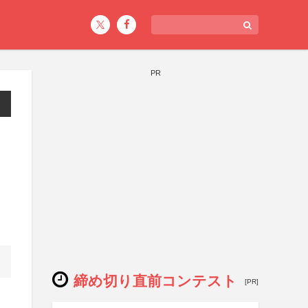
PR
締め切り直前コンテスト
[PR]