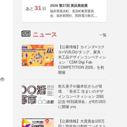
2026 第37回 美浜美術展
31
あと
日
福井県美浜町、美浜町教育委員
会、福井新聞社、関西電力株式会
社
ニュース
一覧
【公募情報】カインズ×コク
ヨ×VUILDがタッグ、家具・
木工品デザインコンペティシ
ョン「CDM Digi Fab
COMPETITION 2026」を初
開催
ル作
乾久美子や藤本壮介らが登
壇、「長谷工 住まいのデザ
インコンペティション 20回
記念 特別講演会」が8月19日
に開催
[PR]
【公募情報】大賞賞金100万
円！学生向け創作コンテスト