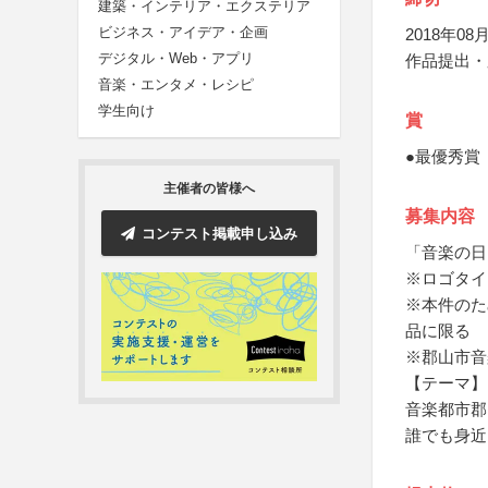
建築・インテリア・エクステリア
ビジネス・アイデア・企画
2018年08月
デジタル・Web・アプリ
作品提出・
音楽・エンタメ・レシピ
学生向け
賞
●最優秀賞
主催者の皆様へ
募集内容
コンテスト掲載申し込み
「音楽の日
※ロゴタイ
※本件のた
品に限る
※郡山市音
【テーマ】
音楽都市郡
誰でも身近