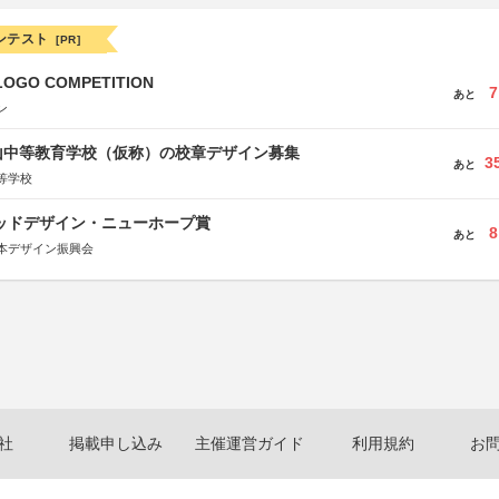
ンテスト
[PR]
LOGO COMPETITION
7
あと
ン
山中等教育学校（仮称）の校章デザイン募集
3
あと
等学校
グッドデザイン・ニューホープ賞
8
あと
本デザイン振興会
社
掲載申し込み
主催運営ガイド
利用規約
お