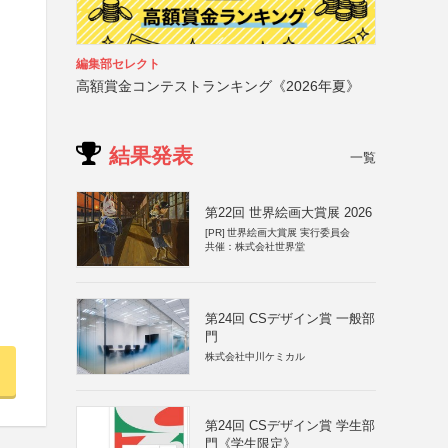
編集部セレクト
高額賞金コンテストランキング《2026年夏》
結果発表
一覧
第22回 世界絵画大賞展 2026
[PR]
世界絵画大賞展 実行委員会
共催：株式会社世界堂
第24回 CSデザイン賞 一般部
門
株式会社中川ケミカル
第24回 CSデザイン賞 学生部
門《学生限定》