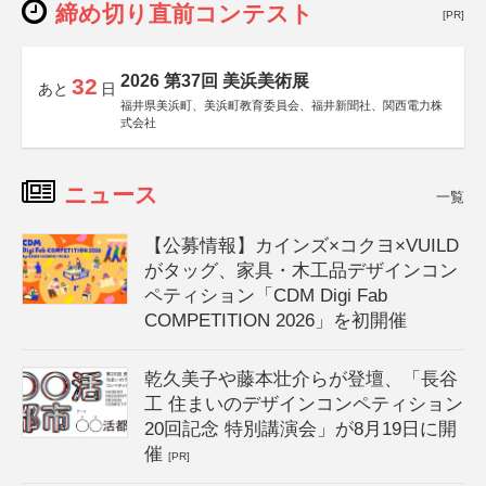
締め切り直前コンテスト
[PR]
2026 第37回 美浜美術展
32
あと
日
福井県美浜町、美浜町教育委員会、福井新聞社、関西電力株
式会社
ニュース
一覧
【公募情報】カインズ×コクヨ×VUILD
がタッグ、家具・木工品デザインコン
ペティション「CDM Digi Fab
COMPETITION 2026」を初開催
乾久美子や藤本壮介らが登壇、「長谷
工 住まいのデザインコンペティション
20回記念 特別講演会」が8月19日に開
催
[PR]