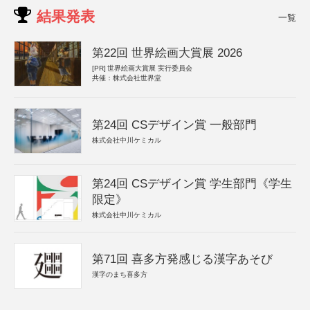
結果発表
一覧
第22回 世界絵画大賞展 2026
[PR]
世界絵画大賞展 実行委員会
共催：株式会社世界堂
第24回 CSデザイン賞 一般部門
株式会社中川ケミカル
第24回 CSデザイン賞 学生部門《学生
限定》
株式会社中川ケミカル
第71回 喜多方発感じる漢字あそび
漢字のまち喜多方