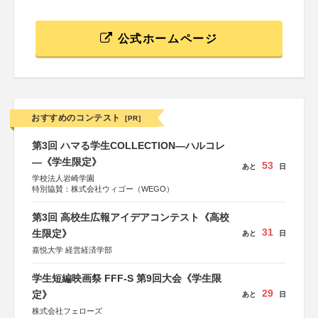
公式ホームページ
おすすめのコンテスト
[PR]
第3回 ハマる学生COLLECTION―ハルコレ
―《学生限定》
53
あと
日
学校法人岩崎学園
特別協賛：株式会社ウィゴー（WEGO）
第3回 高校生広報アイデアコンテスト《高校
31
生限定》
あと
日
嘉悦大学 経営経済学部
学生短編映画祭 FFF-S 第9回大会《学生限
29
定》
あと
日
株式会社フェローズ