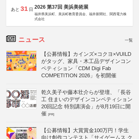
2026 第37回 美浜美術展
31
あと
日
福井県美浜町、美浜町教育委員会、福井新聞社、関西電力株
式会社
ニュース
一覧
【公募情報】カインズ×コクヨ×VUILD
がタッグ、家具・木工品デザインコン
ペティション「CDM Digi Fab
COMPETITION 2026」を初開催
乾久美子や藤本壮介らが登壇、「長谷
工 住まいのデザインコンペティション
20回記念 特別講演会」が8月19日に開
催
[PR]
【公募情報】大賞賞金100万円！学生
向け創作コンテスト「サイゲームス ク