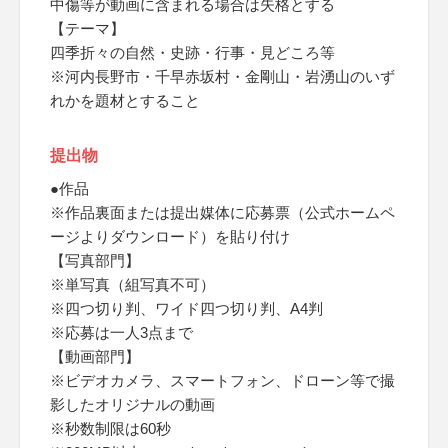
中傷等が動画に含まれる場合は失格とする
【テーマ】
四季折々の自然・史跡・行事・見どころ等
※河内長野市・千早赤坂村・金剛山・岩湧山のいず
れかを題材とすること
提出物
●作品
※作品裏面または提出媒体に応募票（公式ホームペ
ージよりダウンロード）を貼り付け
【写真部門】
※単写真（組写真不可）
※四つ切り判、ワイド四つ切り判、A4判
※応募は一人3点まで
【動画部門】
※ビデオカメラ、スマートフォン、ドローン等で撮
影したオリジナルの動画
※秒数制限は60秒