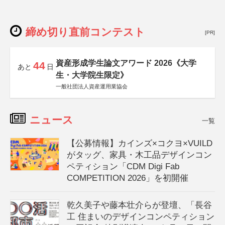
締め切り直前コンテスト
[PR]
資産形成学生論文アワード 2026《大学
44
あと
日
生・大学院生限定》
一般社団法人資産運用業協会
ニュース
一覧
【公募情報】カインズ×コクヨ×VUILD
がタッグ、家具・木工品デザインコン
ペティション「CDM Digi Fab
COMPETITION 2026」を初開催
乾久美子や藤本壮介らが登壇、「長谷
工 住まいのデザインコンペティション