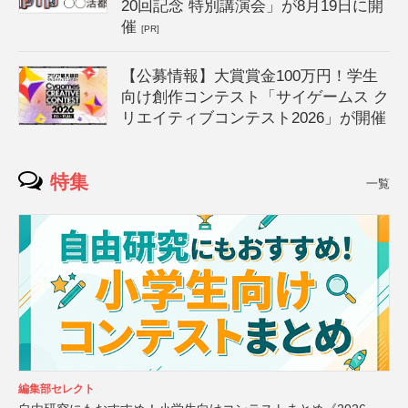
20回記念 特別講演会」が8月19日に開
催
[PR]
【公募情報】大賞賞金100万円！学生
向け創作コンテスト「サイゲームス ク
リエイティブコンテスト2026」が開催
特集
一覧
編集部セレクト