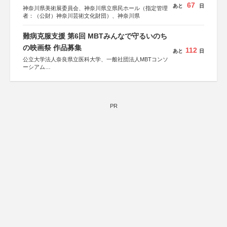
67
あと
日
神奈川県美術展委員会、神奈川県立県民ホール（指定管理
者：（公財）神奈川芸術文化財団）、神奈川県
難病克服支援 第6回 MBTみんなで守るいのち
の映画祭 作品募集
112
あと
日
公立大学法人奈良県立医科大学、一般社団法人MBTコンソ
ーシアム
協力：読売新聞社
後援：厚生労働省
文部科学省
奈良県
PR
日本経済団体連合会
関西経済連合会
「“よい仕事おこし”フェア」実行委員会
関西文化学術研究都市推進機構
東京難病団体連絡協議会