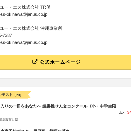
ユー・エス株式会社 TR係
loss-okinawa@janus.co.jp
ユー・エス株式会社 沖縄事業所
75-7387
loss-okinawa@janus.co.jp
公式ホームページ
ンテスト
[PR]
に入りの一冊をあなたへ 読書推せん文コンクール《小・中学生限
3
あと
報堂教育財団