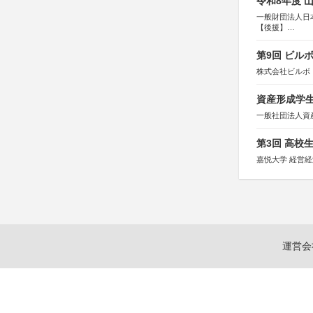
令和8年度 
一般財団法人日
【後援】
総務省消防庁、
第9回 ビル
株式会社ビルボ
資産形成学生
一般社団法人資
第3回 高校
嘉悦大学 経営
運営会