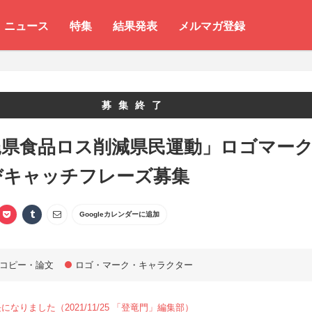
ニュース
特集
結果発表
メルマガ登録
募集終了
縄県食品ロス削減県民運動」ロゴマー
びキャッチフレーズ募集
Googleカレンダーに追加
コピー・論文
ロゴ・マーク・キャラクター
なりました（2021/11/25 「登竜門」編集部）