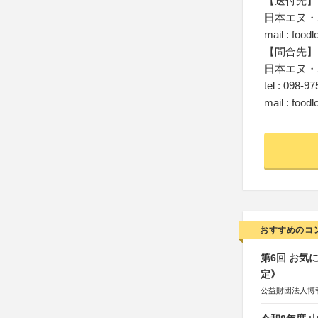
【送付先】
日本エヌ・
mail : food
【問合先】
日本エヌ・
tel : 098-9
mail : food
おすすめのコ
第6回 お気
定》
公益財団法人博