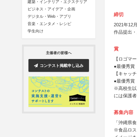
建築・インテリア・エクステリア
ビジネス・アイデア・企画
締切
デジタル・Web・アプリ
音楽・エンタメ・レシピ
2021年12月
学生向け
作品提出・
賞
主催者の皆様へ
【ロゴマー
コンテスト掲載申し込み
●最優秀賞
【キャッチ
●最優秀賞
※高校生以
には保護者
募集内容
「沖縄県食
※食品ロス