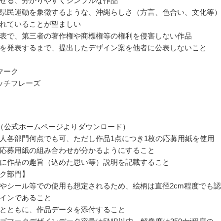
せる、分かりやすくシンプルな作品
県民運動を象徴するような、沖縄らしさ（方言、色合い、文化等
れていることが望ましい
表で、第三者の著作権や商標権等の権利を侵害しない作品
を発表するまで、提出したデザイン案を他者に公表しないこと
マーク
ッチフレーズ
（公式ホームページよりダウンロード）
人各部門何点でも可、ただし作品1点につき1枚の応募用紙を使用
応募用紙の組み合わせが分かるようにすること
に作品の趣旨（込めた思い等）説明を記載すること
ク部門】
やシール等での使用も想定されるため、絵柄は直径2cm程度でも
インであること
とともに、作品データを添付すること