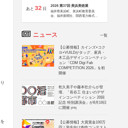
2026 第37回 美浜美術展
32
あと
日
福井県美浜町、美浜町教育委員
会、福井新聞社、関西電力株式会
社
ニュース
一覧
【公募情報】カインズ×コク
ヨ×VUILDがタッグ、家具・
木工品デザインコンペティシ
ョン「CDM Digi Fab
COMPETITION 2026」を初
開催
取り
乾久美子や藤本壮介らが登
壇、「長谷工 住まいのデザ
インコンペティション 20回
記念 特別講演会」が8月19日
に開催
[PR]
）を
【公募情報】大賞賞金100万
円！学生向け創作コンテスト