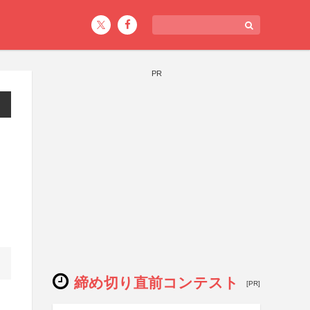
PR
ク
締め切り直前コンテスト
[PR]