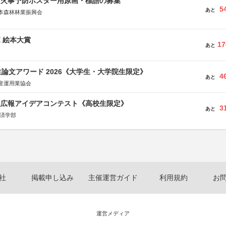
山火事予防ポスター用原画・標語の募集
5
あと
本森林林業振興会
文部科学省、林野庁、全国森林組合連合会、森林火災対策協会
ボ 絵本大賞
17
あと
論文アワード 2026《大学生・大学院生限定》
4
あと
産運用業協会
生広報アイデアコンテスト《高校生限定》
3
あと
経済学部
社
掲載申し込み
主催運営ガイド
利用規約
お
運営メディア