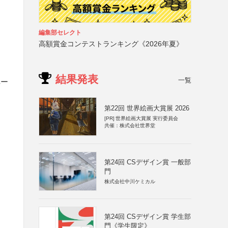
編集部セレクト
高額賞金コンテストランキング《2026年夏》
結果発表
一覧
ペー
第22回 世界絵画大賞展 2026
[PR]
世界絵画大賞展 実行委員会
共催：株式会社世界堂
第24回 CSデザイン賞 一般部
門
株式会社中川ケミカル
第24回 CSデザイン賞 学生部
門《学生限定》