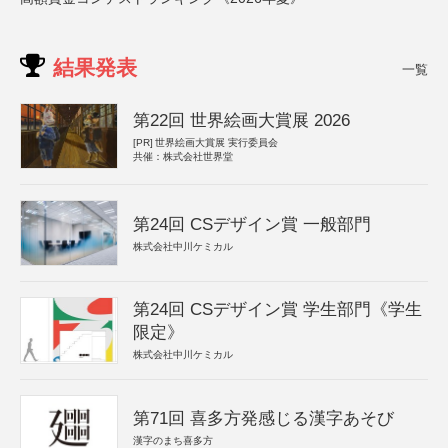
結果発表
一覧
第22回 世界絵画大賞展 2026
[PR]
世界絵画大賞展 実行委員会
共催：株式会社世界堂
第24回 CSデザイン賞 一般部門
株式会社中川ケミカル
第24回 CSデザイン賞 学生部門《学生
限定》
株式会社中川ケミカル
第71回 喜多方発感じる漢字あそび
漢字のまち喜多方