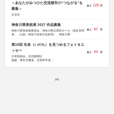
～あなたがみつけた交流都市の“つながる”を
125
あと
日
募集～
文京区
神奈川県美術展 2027 作品募集
67
あと
日
神奈川県美術展委員会、神奈川県立県民ホール（指定管理
者：（公財）神奈川芸術文化財団）、神奈川県
第10回 生命（いのち）を見つめるフォト＆エ
ッセー
53
あと
日
日本医師会、読売新聞社
後援：厚生労働省、文部科学省
協賛：東京海上日動火災保険株式会社、東京海上日動あん
しん生命保険株式会社
PR