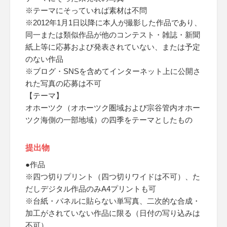
※テーマにそっていれば素材は不問
※2012年1月1日以降に本人が撮影した作品であり、
同一または類似作品が他のコンテスト・雑誌・新聞
紙上等に応募および発表されていない、または予定
のない作品
※ブログ・SNSを含めてインターネット上に公開さ
れた写真の応募は不可
【テーマ】
オホーツク（オホーツク圏域および宗谷管内オホー
ツク海側の一部地域）の四季をテーマとしたもの
提出物
●作品
※四つ切りプリント（四つ切りワイドは不可）、た
だしデジタル作品のみA4プリントも可
※台紙・パネルに貼らない単写真、二次的な合成・
加工がされていない作品に限る（日付の写り込みは
不可）