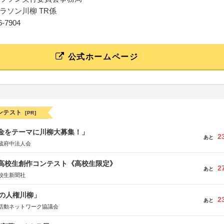
ラソン川柳 TR係
26-7904
公式ホームページ
ンテスト
[PR]
税金をテーマに川柳大募集！」
2
あと
蔵府中法人会
国高校生創作コンテスト《高校生限定》
2
あと
校生新聞社
の人権川柳」
2
あと
活動ネットワーク協議会