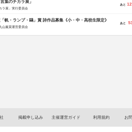
と言葉のチカラ展」
12
あと
カラ展」実行委員会
薫「帆・ランプ・鷗」賞 詩作品募集《小・中・高校生限定》
5
あと
丸山薫賞運営委員会
社
掲載申し込み
主催運営ガイド
利用規約
お