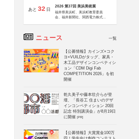
2026 第37回 美浜美術展
32
あと
日
福井県美浜町、美浜町教育委員
会、福井新聞社、関西電力株式会
社
ニュース
一覧
【公募情報】カインズ×コク
ヨ×VUILDがタッグ、家具・
木工品デザインコンペティシ
ョン「CDM Digi Fab
COMPETITION 2026」を初
開催
乾久美子や藤本壮介らが登
壇、「長谷工 住まいのデザ
インコンペティション 20回
記念 特別講演会」が8月19日
に開催
[PR]
【公募情報】大賞賞金100万
円！学生向け創作コンテスト