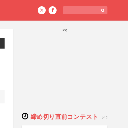
PR
締め切り直前コンテスト
[PR]