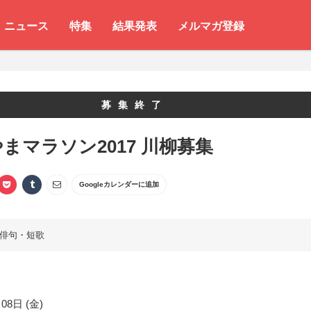
ニュース
特集
結果発表
メルマガ登録
募集終了
まマラソン2017 川柳募集
Googleカレンダーに追加
俳句・短歌
08日 (金)