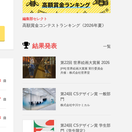
編集部セレクト
高額賞金コンテストランキング《2026年夏》
結果発表
一覧
第22回 世界絵画大賞展 2026
[PR]
世界絵画大賞展 実行委員会
共催：株式会社世界堂
3
日
第24回 CSデザイン賞 一般部
7
門
日
株式会社中川ケミカル
3
日
第24回 CSデザイン賞 学生部
門《学生限定》