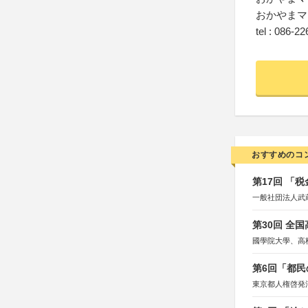
おかやまマ
tel : 086-2
おすすめのコ
第17回 「
一般社団法人武
第30回 全
國學院大學、高
第6回「都民
東京都人権啓発