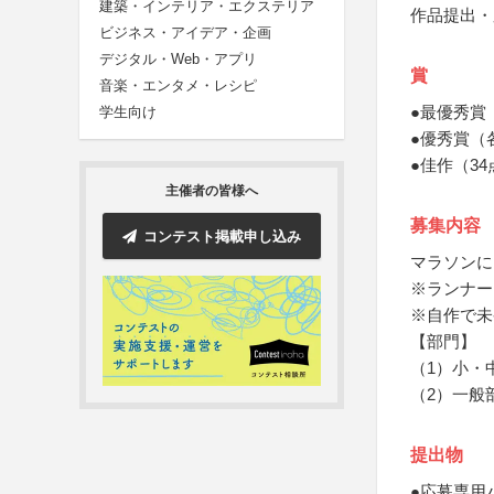
建築・インテリア・エクステリア
作品提出・
ビジネス・アイデア・企画
デジタル・Web・アプリ
賞
音楽・エンタメ・レシピ
●最優秀賞
学生向け
●優秀賞（
●佳作（3
主催者の皆様へ
募集内容
コンテスト掲載申し込み
マラソンに
※ランナー
※自作で未
【部門】
（1）小・
（2）一般
提出物
●応募専用