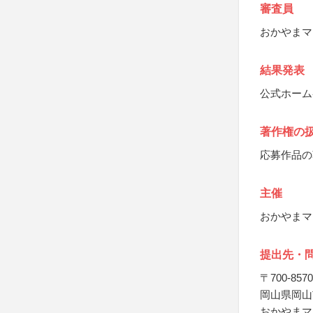
審査員
おかやまマ
結果発表
公式ホーム
著作権の
応募作品の
主催
おかやまマ
提出先・
〒700-8570
岡山県岡山市
おかやまマ