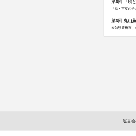
第6回 「絵
「絵と言葉のチ
第6回 丸山
愛知県豊橋市、
運営会