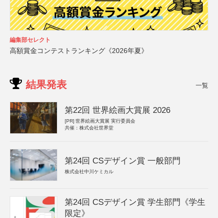
編集部セレクト
高額賞金コンテストランキング《2026年夏》
結果発表
一覧
第22回 世界絵画大賞展 2026
[PR]
世界絵画大賞展 実行委員会
共催：株式会社世界堂
第24回 CSデザイン賞 一般部門
株式会社中川ケミカル
第24回 CSデザイン賞 学生部門《学生
限定》