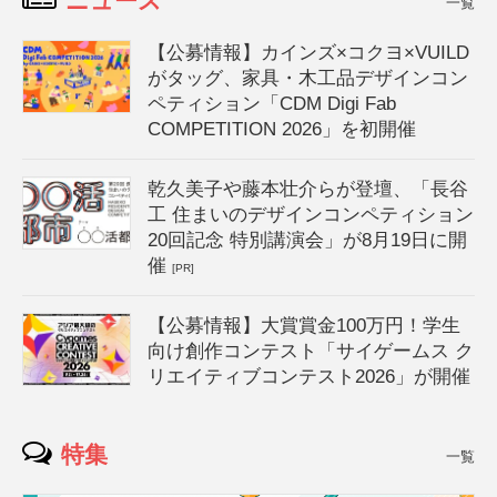
ニュース
一覧
【公募情報】カインズ×コクヨ×VUILD
がタッグ、家具・木工品デザインコン
ペティション「CDM Digi Fab
COMPETITION 2026」を初開催
乾久美子や藤本壮介らが登壇、「長谷
工 住まいのデザインコンペティション
20回記念 特別講演会」が8月19日に開
催
[PR]
【公募情報】大賞賞金100万円！学生
向け創作コンテスト「サイゲームス ク
リエイティブコンテスト2026」が開催
特集
一覧