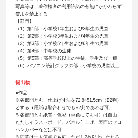
写真等は、著作権者の利用許諾の有無にかかわらず
使用を禁止する
【部門】
（1）第1部：小学校1年生および2年生の児童
（2）第2部：小学校3年生および4年生の児童
（3）第3部：小学校5年生および6年生の児童
（4）第4部：中学校の生徒
（5）第5部：高等学校以上の生徒、学生及び一般
（6）パソコン統計グラフの部：小学校の児童以上
提出物
●作品
※各部門とも、仕上げ寸法を72.8×51.5cm（B2判）
とする（用紙は貼合わせでもB2判であれば可）
※各部門とも紙質・色彩（単色にても可）は自由、
ただしイラストボード、パネル仕上げ、表面のセロ
ハンカバーなどは不可
※応募は一人何点でも可、ただし2枚以上にわたる