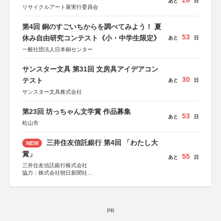
26
あと
日
リサイクルアート展実行委員会
第4回 銅のすごいちからを調べてみよう！ 夏
53
休み自由研究コンテスト《小・中学生限定》
あと
日
一般社団法人日本銅センター
サンスター文具 第31回 文房具アイデアコン
30
テスト
あと
日
サンスター文具株式会社
第23回 坊っちゃん文学賞 作品募集
53
あと
日
松山市
三井住友信託銀行 第4回 「わたし大
NEW
賞」
55
あと
日
三井住友信託銀行株式会社
協力：株式会社朝日新聞社
後援：日本郵便株式会社
PR