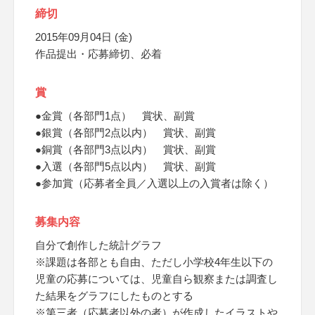
締切
2015年09月04日 (金)
作品提出・応募締切、必着
賞
●金賞（各部門1点） 賞状、副賞
●銀賞（各部門2点以内） 賞状、副賞
●銅賞（各部門3点以内） 賞状、副賞
●入選（各部門5点以内） 賞状、副賞
●参加賞（応募者全員／入選以上の入賞者は除く）
募集内容
自分で創作した統計グラフ
※課題は各部とも自由、ただし小学校4年生以下の
児童の応募については、児童自ら観察または調査し
た結果をグラフにしたものとする
※第三者（応募者以外の者）が作成したイラストや