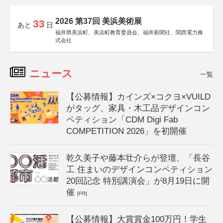
2026 第37回 美浜美術展
33
あと
日
福井県美浜町、美浜町教育委員会、福井新聞社、関西電力株
式会社
ニュース
一覧
【公募情報】カインズ×コクヨ×VUILD
がタッグ、家具・木工品デザインコン
ペティション「CDM Digi Fab
COMPETITION 2026」を初開催
乾久美子や藤本壮介らが登壇、「長谷
工 住まいのデザインコンペティション
20回記念 特別講演会」が8月19日に開
催
[PR]
【公募情報】大賞賞金100万円！学生