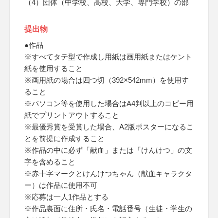
（4）団体（中学校、高校、大学、専門学校）の部
提出物
●作品
※すべてタテ型で作成し用紙は画用紙またはケント
紙を使用すること
※画用紙の場合は四つ切（392×542mm）を使用す
ること
※パソコン等を使用した場合はA4判以上のコピー用
紙でプリントアウトすること
※最優秀賞を受賞した場合、A2版ポスターになるこ
とを前提に作成すること
※作品の中に必ず「献血」または「けんけつ」の文
字を含めること
※赤十字マークとけんけつちゃん（献血キャラクタ
ー）は作品に使用不可
※応募は一人1作品とする
※作品裏面に住所・氏名・電話番号（生徒・学生の