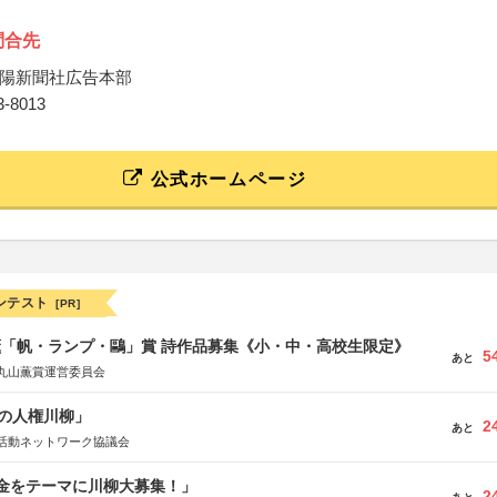
問合先
陽新聞社広告本部
03-8013
公式ホームページ
ンテスト
[PR]
薫「帆・ランプ・鷗」賞 詩作品募集《小・中・高校生限定》
5
あと
丸山薫賞運営委員会
の人権川柳」
2
あと
活動ネットワーク協議会
税金をテーマに川柳大募集！」
2