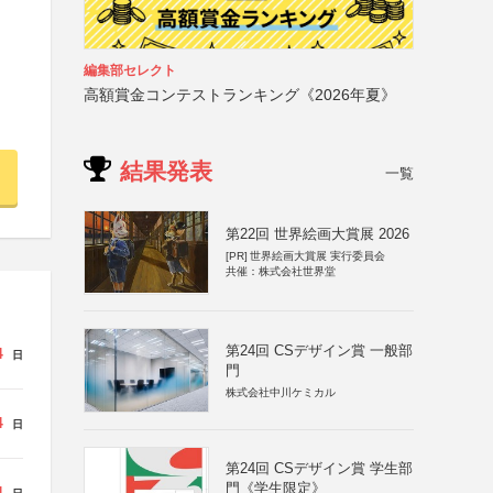
編集部セレクト
高額賞金コンテストランキング《2026年夏》
結果発表
一覧
第22回 世界絵画大賞展 2026
[PR]
世界絵画大賞展 実行委員会
共催：株式会社世界堂
第24回 CSデザイン賞 一般部
4
日
門
株式会社中川ケミカル
4
日
第24回 CSデザイン賞 学生部
門《学生限定》
4