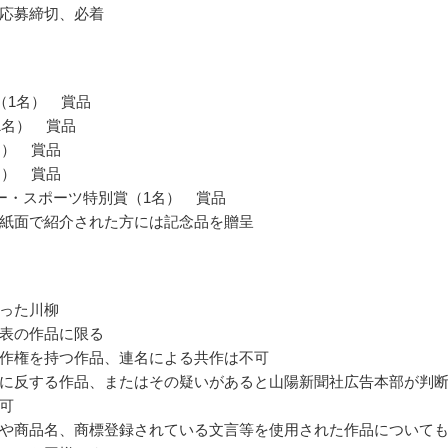
応募締切、必着
（1名） 賞品
1名） 賞品
名） 賞品
名） 賞品
ー・スポーツ特別賞（1名） 賞品
紙面で紹介された方には記念品を贈呈
った川柳
表の作品に限る
作権を持つ作品、連名による共作は不可
に反する作品、またはその疑いがあると山陽新聞社広告本部が判
可
や商品名、商標登録されている文言等を使用された作品について