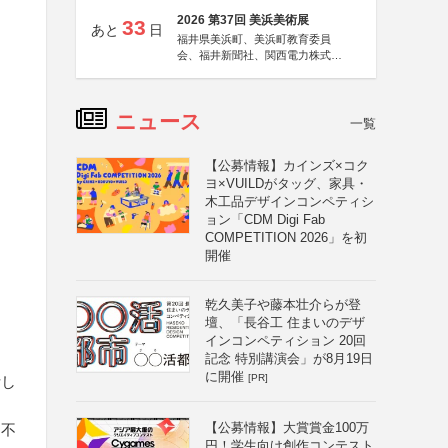
2026 第37回 美浜美術展
33
あと
日
福井県美浜町、美浜町教育委員
会、福井新聞社、関西電力株式会
社
ニュース
一覧
【公募情報】カインズ×コク
ヨ×VUILDがタッグ、家具・
木工品デザインコンペティシ
ョン「CDM Digi Fab
COMPETITION 2026」を初
開催
乾久美子や藤本壮介らが登
壇、「長谷工 住まいのデザ
インコンペティション 20回
記念 特別講演会」が8月19日
に開催
[PR]
断し
【公募情報】大賞賞金100万
も不
円！学生向け創作コンテスト