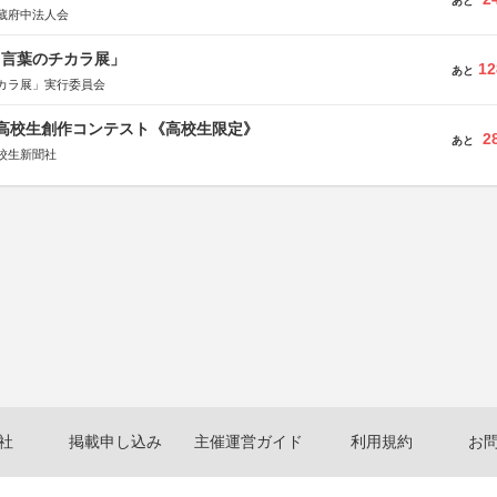
あと
蔵府中法人会
と言葉のチカラ展」
12
あと
カラ展」実行委員会
国高校生創作コンテスト《高校生限定》
2
あと
校生新聞社
社
掲載申し込み
主催運営ガイド
利用規約
お