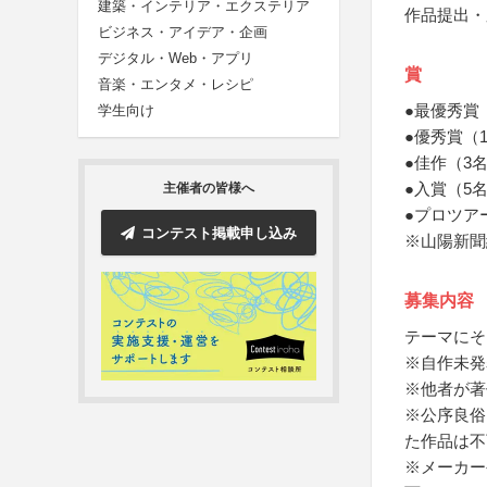
建築・インテリア・エクステリア
作品提出・
ビジネス・アイデア・企画
デジタル・Web・アプリ
賞
音楽・エンタメ・レシピ
●最優秀賞
学生向け
●優秀賞（
●佳作（3
●入賞（5
主催者の皆様へ
●プロツア
コンテスト掲載申し込み
※山陽新聞
募集内容
テーマにそ
※自作未発
※他者が著
※公序良俗
た作品は不
※メーカー