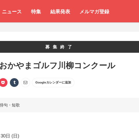
ニュース
特集
結果発表
メルマガ登録
募集終了
 おかやまゴルフ川柳コンクール
Googleカレンダーに追加
俳句・短歌
30日 (日)