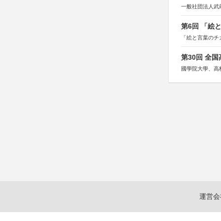
一般社団法人武
第6回 「絵
「絵と言葉のチ
第30回 全
國學院大學、高
運営会