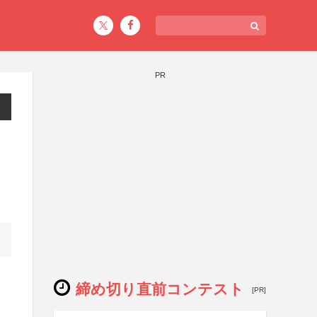
PR
締め切り直前コンテスト
[PR]