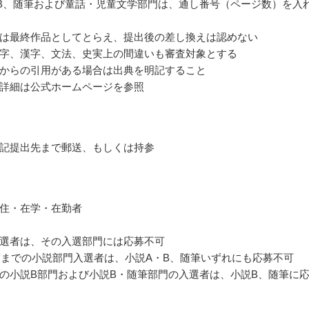
B、随筆および童話・児童文学部門は、通し番号（ページ数）を入
は最終作品としてとらえ、提出後の差し換えは認めない
字、漢字、文法、史実上の間違いも審査対象とする
からの引用がある場合は出典を明記すること
詳細は公式ホームページを参照
記提出先まで郵送、もしくは持参
住・在学・在勤者
選者は、その入選部門には応募不可
年度までの小説部門入選者は、小説A・B、随筆いずれにも応募不可
の小説B部門および小説B・随筆部門の入選者は、小説B、随筆に