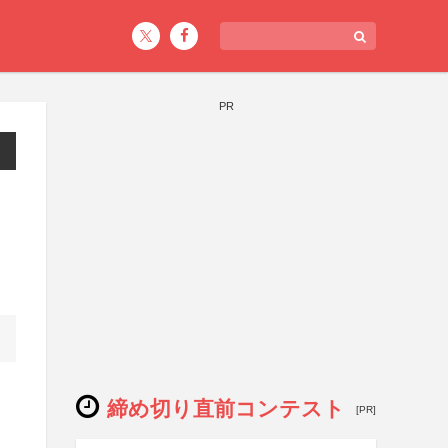
PR
締め切り直前コンテスト
[PR]