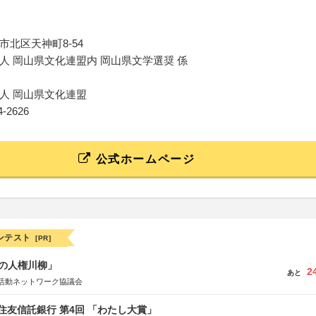
市北区天神町8-54
人 岡山県文化連盟内 岡山県文学選奨 係
人 岡山県文化連盟
34-2626
公式ホームページ
ンテスト
[PR]
の人権川柳」
2
あと
活動ネットワーク協議会
住友信託銀行 第4回 「わたし大賞」