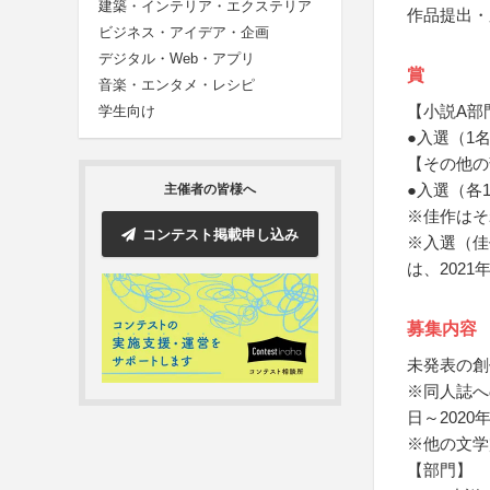
建築・インテリア・エクステリア
作品提出・
ビジネス・アイデア・企画
デジタル・Web・アプリ
賞
音楽・エンタメ・レシピ
【小説A部
学生向け
●入選（1
【その他の
●入選（各
主催者の皆様へ
※佳作はそ
コンテスト掲載申し込み
※入選（佳
は、202
募集内容
未発表の創
※同人誌へ
日～202
※他の文学
【部門】