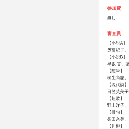
参加費
無し
審査員
【小説A】
奥富紀子、
【小説B】
早坂 杏、
【随筆】
柳生尚志、
【現代詩】
日笠芙美子
【短歌】
野上洋子、
【俳句】
柴田奈美、
【川柳】