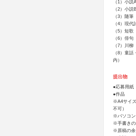
（1）小説
（2）小説
（3）随筆
（4）現代
（5）短歌
（6）俳句
（7）川柳
（8）童話
内）
提出物
●応募用紙
●作品
※A4サイ
不可）
※パソコン
※手書きの
※原稿の余