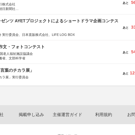
5
あと
行株式会社
朝日新聞社
株式会社
ゼンツ AYETプロジェクトによるショートドラマ企画コンテス
3
あと
実行委員会、日本直販株式会社、LIFE LOG BOX
護作文・フォトコンテスト
5
あと
全国老人福祉施設協議会
働省、文部科学省
と言葉のチカラ展」
12
あと
カラ展」実行委員会
社
掲載申し込み
主催運営ガイド
利用規約
お