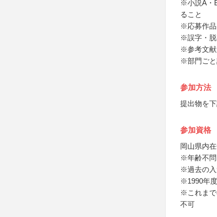
※小説A・
ること
※応募作品
※誤字・脱
※参考文献
※部門ごと
参加方法
提出物を下
参加資格
岡山県内在
※年齢不問
※過去の入
※1990
※これまで
不可