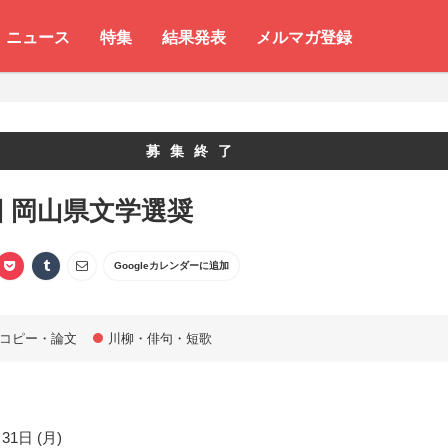
ニュース
特集
結果発表
メルマガ登録
募集終了
回 岡山県文学選奨
Googleカレンダーに追加
コピー・論文
川柳・俳句・短歌
31日 (月)