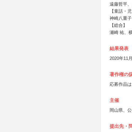
遠藤哲平、
【童話・児
神崎八重子
【総合】
瀬崎 祐、
結果発表
2020年
著作権の
応募作品は
主催
岡山県、公
提出先・