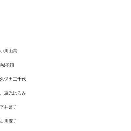
小川由美
藤城孝輔
久保田三千代
、重光はるみ
平井啓子
古川麦子