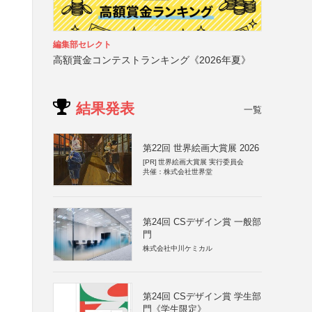
編集部セレクト
高額賞金コンテストランキング《2026年夏》
結果発表
一覧
第22回 世界絵画大賞展 2026
[PR]
世界絵画大賞展 実行委員会
共催：株式会社世界堂
第24回 CSデザイン賞 一般部
門
株式会社中川ケミカル
第24回 CSデザイン賞 学生部
門《学生限定》