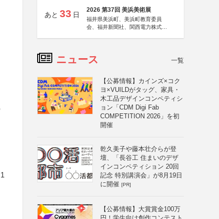
2026 第37回 美浜美術展
33
あと
日
福井県美浜町、美浜町教育委員
会、福井新聞社、関西電力株式会
社
ニュース
一覧
【公募情報】カインズ×コク
ヨ×VUILDがタッグ、家具・
木工品デザインコンペティシ
ョン「CDM Digi Fab
）
COMPETITION 2026」を初
開催
乾久美子や藤本壮介らが登
壇、「長谷工 住まいのデザ
インコンペティション 20回
1
記念 特別講演会」が8月19日
に開催
[PR]
【公募情報】大賞賞金100万
円！学生向け創作コンテスト