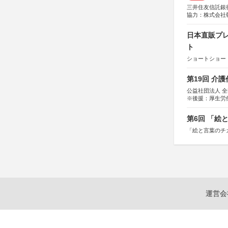
三井住友信託銀
協力：株式会社
後援：日本郵便
日本直販プレ
ト
ショートショート
第19回 介
公益社団法人 
※後援：厚生労
第6回 「絵
「絵と言葉のチ
運営会