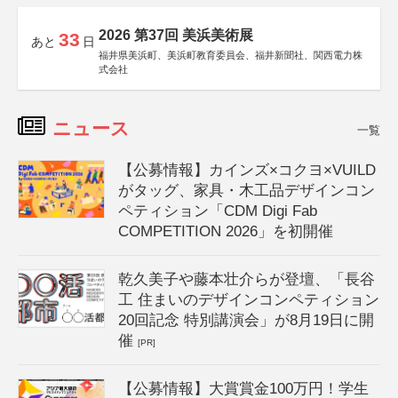
2026 第37回 美浜美術展
33
あと
日
福井県美浜町、美浜町教育委員会、福井新聞社、関西電力株
式会社
ニュース
一覧
【公募情報】カインズ×コクヨ×VUILD
がタッグ、家具・木工品デザインコン
ペティション「CDM Digi Fab
COMPETITION 2026」を初開催
乾久美子や藤本壮介らが登壇、「長谷
工 住まいのデザインコンペティション
20回記念 特別講演会」が8月19日に開
催
[PR]
【公募情報】大賞賞金100万円！学生