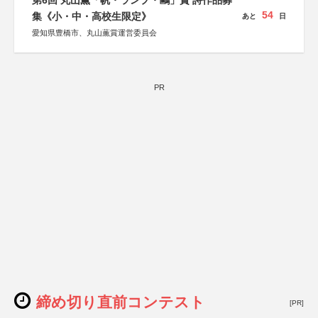
第6回 丸山薫「帆・ランプ・鷗」賞 詩作品募
54
集《小・中・高校生限定》
あと
日
愛知県豊橋市、丸山薫賞運営委員会
PR
締め切り直前コンテスト
[PR]