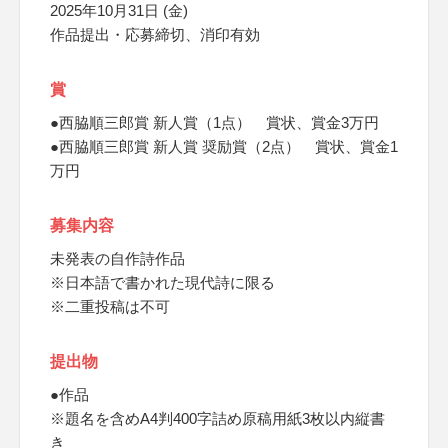
2025年10月31日 (金)
作品提出・応募締切、消印有効
賞
●西脇順三郎賞 新人賞（1点） 賞状、賞金3万円
●西脇順三郎賞 新人賞 奨励賞（2点） 賞状、賞金1
万円
募集内容
未発表の自作詩作品
※日本語で書かれた現代詩に限る
※二重投稿は不可
提出物
●作品
※題名を含めA4判400字詰め原稿用紙3枚以内縦書
き