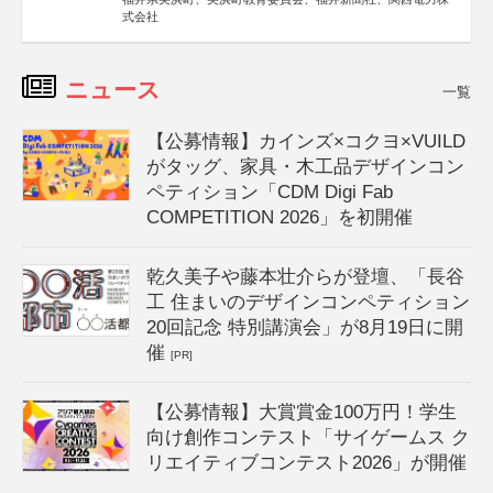
式会社
ニュース
一覧
【公募情報】カインズ×コクヨ×VUILD
がタッグ、家具・木工品デザインコン
ペティション「CDM Digi Fab
COMPETITION 2026」を初開催
乾久美子や藤本壮介らが登壇、「長谷
工 住まいのデザインコンペティション
20回記念 特別講演会」が8月19日に開
催
[PR]
【公募情報】大賞賞金100万円！学生
向け創作コンテスト「サイゲームス ク
リエイティブコンテスト2026」が開催