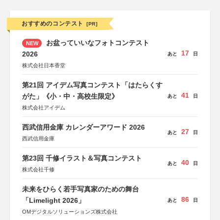
おすすめのコンテスト
[PR]
お盆っていいなフォトコンテスト
NEW
17
2026
あと
日
株式会社日本香堂
第21回 アイデム写真コンテスト「はたらくす
41
がた」《小・中・高校生限定》
あと
日
株式会社アイデム
西武信用金庫 カレンダーアワード 2026
27
あと
日
西武信用金庫
第23回 千修イラスト＆写真コンテスト
40
あと
日
株式会社千修
未来をひらく若手写真家のための舞台
86
「Limelight 2026」
あと
日
OMデジタルソリューションズ株式会社