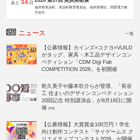
2026 第37回 美浜美術展
34
あと
日
福井県美浜町、美浜町教育委員会、福井新聞社、関西電力株
式会社
ニュース
一覧
【公募情報】カインズ×コクヨ×VUILD
がタッグ、家具・木工品デザインコン
ペティション「CDM Digi Fab
COMPETITION 2026」を初開催
乾久美子や藤本壮介らが登壇、「長谷
工 住まいのデザインコンペティション
20回記念 特別講演会」が8月19日に開
催
[PR]
【公募情報】大賞賞金100万円！学生
向け創作コンテスト「サイゲームス ク
リエイティブコンテスト2026」が開催