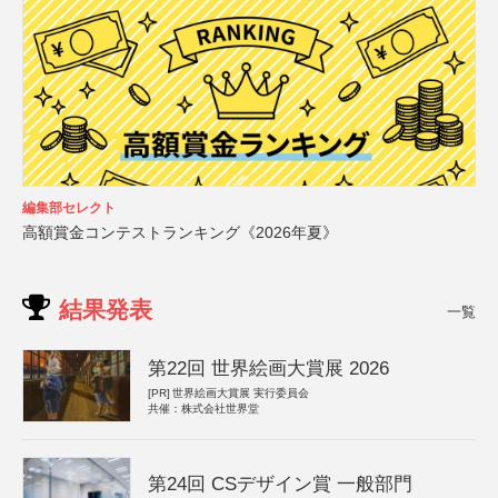
編集部セレクト
高額賞金コンテストランキング《2026年夏》
結果発表
一覧
第22回 世界絵画大賞展 2026
[PR]
世界絵画大賞展 実行委員会
共催：株式会社世界堂
第24回 CSデザイン賞 一般部門