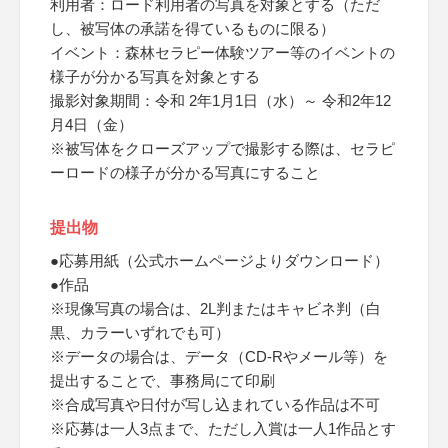
利用者：ロード利用者の写真を対象とする（ただ
し、被写体の承諾を得ているものに限る）
イベント：森林セラピー体験ツアー等のイベントの
様子が分かる写真を対象とする
撮影対象期間：令和 2年1月1日（水）～ 令和2年12
月4日（金）
※被写体をクローズアップで撮影する際は、セラピ
ーロードの様子が分かる写真にすること
提出物
●応募用紙（公式ホームページよりダウンロード）
●作品
※現像写真の場合は、2L判またはキャビネ判（白
黒、カラーいずれでも可）
※データの場合は、データ（CD-Rやメール等）を
提出することで、事務局にて印刷
※合成写真や日付が写し込まれている作品は不可
※応募は一人3点まで、ただし入賞は一人1作品とす